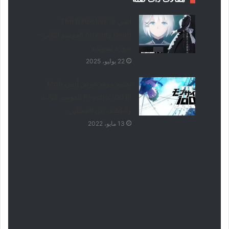
أنمي The Detective is
Already Dead الموسم الثاني –
صورة تشويقة
22 يوليو، 2025
تحديد موعد عرض أنمي Mob
Psycho 100 III الموسم الثالث
والكشف عن الممثلين
13 مايو، 2022