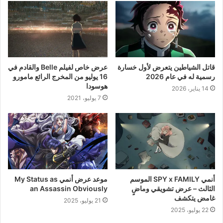
قاتل الشياطين يتعرض لأول خسارة
عرض خاص لفيلم Belle والقادم في
رسمية له في عام 2026
16 يوليو من المخرج الرائع مامورو
هوسودا
14 يناير، 2026
7 يوليو، 2021
أنمي SPY x FAMILY الموسم
موعد عرض أنمي My Status as
الثالث – عرض تشويقي وماضٍ
an Assassin Obviously
غامض يتكشف
21 يوليو، 2025
22 يوليو، 2025