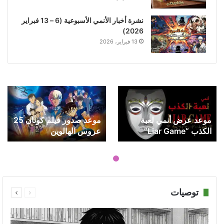
نشرة أخبار الأنمي الأسبوعية (6 – 13 فبراير
2026)
13 فبراير، 2026
موعد عرض أنمي لعبة
موعد صدور فيلم كونان 25
الكذب “Liar Game”
عروس الهالوين
المقتبس من المانجا
السابقة
التالية
توصيات
الصفحة
الصفحة