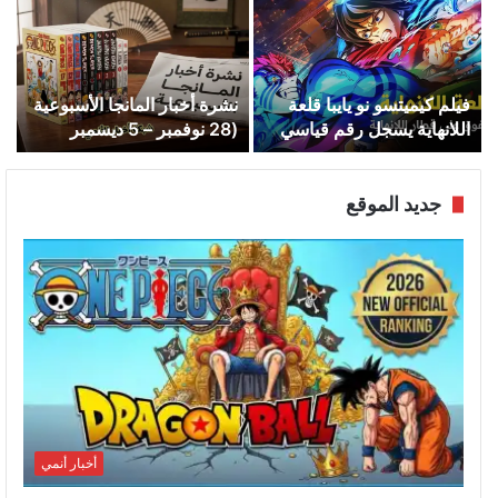
فيلم كيميتسو نو يايبا قلعة
نشرة أخبار المانجا الأسبوعية
اللانهاية يسجل رقم قياسي
(28 نوفمبر – 5 ديسمبر
جديد
2025)
جديد الموقع
أخبار أنمي