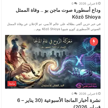
8 فبراير، 2026
0
وداع أسطورة صوت ماجن بو .. وفاة الممثل
Kōzō Shioya
في خبر حزين ألقى بظلاله على عالم الأنمي، تم الإعلان عن وفاة الممثل
الصوتي الأسطوري كوزو شيويا Kōzō Shioya يوم…
مانجا
6 فبراير، 2026
0
نشرة أخبار المانجا الأسبوعية (30 يناير – 6
فبراير 2026)