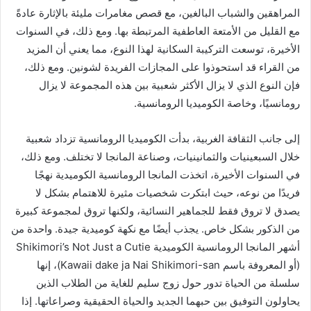
المراهقين والشباب البالغين، مع قصص مغامرات مليئة بالإثارة عادةً
مع القليل من الأمتعة العاطفية المرتبطة بها. ومع ذلك، في السنوات
الأخيرة، توسعت التركيبة السكانية لهذا النوع، مما يعني أن المزيد
من القراء قد استحوذوا على المجازات الفريدة لشونين. ومع ذلك،
فإن النوع الذي لا يزال الأكثر شعبية بين هذه المجموعة لا يزال
رومانسيًا، وخاصة الكوميديا ​​الرومانسية.
إلى جانب الثقافة الغربية، بدأت الكوميديا ​​الرومانسية تزداد شعبية
خلال السبعينيات والثمانينيات، وصناعة المانجا لا تختلف. ومع ذلك،
في السنوات الأخيرة، اتخذت المانجا الرومانسية الكوميدية نهجًا
فريدًا من نوعه، حيث ابتكرت شخصيات مثيرة للاهتمام بشكل لا
يصدق لا تروق فقط للجماهير النسائية، ولكنها تروق لمجموعة كبيرة
من الذكور بشكل خاص. يجذب أيضًا مع نكهة كوميدية جيدة. واحدة من
أشهر المانجا الرومانسية الكوميدية Shikimori’s Not Just a Cutie
(أو المعروفة باسم Kawaii dake ja Nai Shikimori-san)، إنها
سلسلة من الحياة تدور حول زوج سليم للغاية من الطلاب الذين
يحاولون التوفيق بين حبهما الجديد والحياة الحقيقية وصراعاتها. إذا