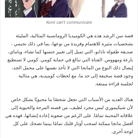
Komi can’t communicate
قصة سن الرشد هذه هي الكوميديا ​​الرومانسية المثالية، المليئة
بشخصيات مثيرة للاهتمام وفريدة من نوعها، بما في ذلك نجيمي ،
صديقة طفولة تادانو، التي تميل إلى تغيير جنسها كما تشاء، وياماي،
بارعة ومهووس. الفتاة التي تبالغ في حماية كومي. كومي لا تستطيع
إيصال ذلك النوع من المانجا التي لا تأخذ نفسها على محمل الجد،
وجود قصة سخيفة إلى حد ما، مع لحظات كوميدية، هي مثالية
لجلسة قراءة ممتعة.
هناك العديد من الأسباب التي تجعل شخصًا ما محبوبًا بشكل خاص
لأن شيكيموري ليس مجرد لطيف، من قصته المرحة والحيوية إلى
علاقاته المحببة تمامًا. على الرغم من صعوبة إعادة إنشائها، فهذه هي
أفضل مانجا ممكنة لسحب أوتار قلبك تمامًا بينما تضحك على كل
لوحة أخرى.