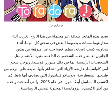
toradora
تصور هذه المانجا صداقة غير محتملة بين هذا الزوج الغريب أثناء
محاولتهما مساعدة بعضهما البعض في سحق كل منهما. أثناء
محاولته كسب إعجابه، تتطور قصة حب غير متوقعة بين هذين
الجانبين لعملة واحدة. الشخصيات الداعمة مثيرة للاهتمام مثل
الشخصيات الرئيسية، بما في ذلك مينوري كوشيدا، ريوجي سحق
آمي كاواشيما، عارضة الأزياء التي تتظاهر بأنها لطيفة على الرغم من
طبيعتها المتغطرسة، ويوساكو كيتامورا، التي تصادف أنها تايغا. كما
اكتسب المسلسل أيضًا شهرة في عام 2008، والتي أصبحت واحدة
من أكثر الكوميديا ​​الرومانسية المحبوبة لمحبي الرومانسية.