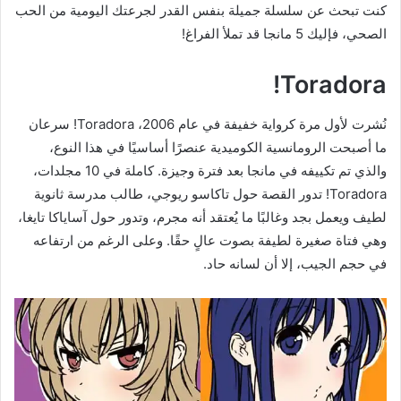
كنت تبحث عن سلسلة جميلة بنفس القدر لجرعتك اليومية من الحب
الصحي، فإليك 5 مانجا قد تملأ الفراغ!
Toradora!
نُشرت لأول مرة كرواية خفيفة في عام 2006، Toradora! سرعان
ما أصبحت الرومانسية الكوميدية عنصرًا أساسيًا في هذا النوع،
والذي تم تكييفه في مانجا بعد فترة وجيزة. كاملة في 10 مجلدات،
Toradora! تدور القصة حول تاكاسو ريوجي، طالب مدرسة ثانوية
لطيف ويعمل بجد وغالبًا ما يُعتقد أنه مجرم، وتدور حول آساياكا تايغا،
وهي فتاة صغيرة لطيفة بصوت عالٍ حقًا. وعلى الرغم من ارتفاعه
في حجم الجيب، إلا أن لسانه حاد.