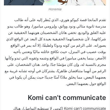
Horemia
تقدم المانجا قصة كيوكو هوري، الذي يُنظر إليه على أنه طالب
مدرسة ثانوية مثالي ودود وواثق، وإيزومي ميامورا، وهو طالب يبدو
عليه القلق والوديع. تخفي هاتان الشخصيتان هويتهما الحقيقية عن
شركائهما، لأن شخصياتهما الحقيقية بعيدة كل البعد عن الواقع الذي
يصورانه. على الرغم من كونه ودودًا ولطيفًا، إلا أنه يمر في الواقع
بوقت عصيب في المنزل، حيث تكافح عائلته ماليًا وتعتني بأخيه
الأصغر، بينما يخفي ميامورا في الواقع وشمه وثقوبه التي تبدو وكأنها
مجرم بالنسبة له، وإن كان مؤنسًا جدًا. واحد. هذان الشخصان، على
الرغم من أنهما متناقضان ظاهريًا، يشتركان في أوجه تشابه غريبة مع
بعضهما البعض، مما يخلق ملاذًا آمنًا جديدًا حيث يمكن أن يكونا في
الواقع حول بعضهما البعض.
Komi can’t communicate
Komi can’t communicate (كومي لا تستطيع التواصل)، هناك