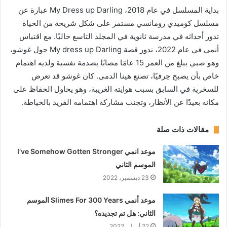
بداية المسلسل في عام 2018، My Dress up Darling عبارة عن
مسلسل كوميدي رومانسي مستمر على شكل شريحة من الحياة
تدور أحداثه في مدرسة ثانوية في المجلد التاسع حاليًا. مع اقتباس
أنمي في عام 2022، تدور قصة My dress up Darling حول غوشو،
وهو صبي يبلغ من العمر 15 عامًا مصابًا بصدمة نفسية ولديه اهتمام
خاص بأن يصبح حِرفيًا، تصنع هينا الدمى. كان غوشو قد تعرض
للسخرية في السابق بسبب هوايته الغريبة، وهو يحاول الحفاظ على
مكانه بعيدًا عن الأنظار، وتجنب مشاركة اهتمامه الفريد بالخياطة.
مقالات ذات صلة
موعد انمي I’ve Somehow Gotten Stronger
الموسم الثاني
23 ديسمبر، 2022
موعد أنمي Slimes For 300 Years الموسم
الثاني: هل تم تجديده؟
22 أبريل، 2022