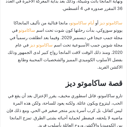
ونهاية المانجا باتت وشيكة، وذلك بعد بداية المعركة الأخيرة في العدد
36 المقرر صدوره في 4 أغسطس.
ساكاموتو ديز
أو
أيام ساكاموتو
، مانجا قتالية من تأليف المانجاكا
يووتو سوزوكي، بدأت رحلتها كون شوت تحت اسم
ساكاموتو
في
مجلة جمب جيجا في ديسمبر 2029. وفيما بعد انطلقت رسمياً في
مجلة شونين جمب الأسبوعية تحت اسم
ساكاموتو ديز
في عام
2020. ومنذ ذلك الوقت لاقت المانجا رواج كبير لدى الجمهور وذلك
بفضل الأسلوب الكوميدي المميز والشخصيات المحببة وطابع
الاكشن الفريد.
قصة ساكاموتو ديز
تارو ساكاموتو، قاتل اسطوري مخيف، يقرر الإعتزال بعد أن يقع في
الحب، ليتزوج ويكون عائلة. ولكنه يعود للساحة، ولكن هذه المرة
ليس كقاتل، بل كرب أسرة يدير متجر صغير في الحي. ومع ذلك فإن
ماضيه لا يلحقه، فيضطر لحماية أحبائه بشتى الطرق. تمزج المانجا
بين الكوميديا والأكشن وروح العائلة بأسلوب فريد.