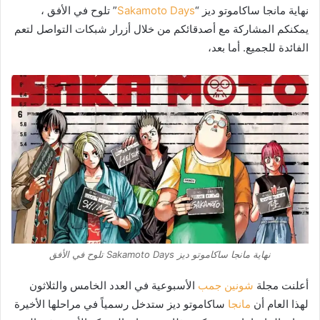
نهاية مانجا ساكاموتو ديز “
Sakamoto Days
” تلوح في الأفق ،
يمكنكم المشاركة مع أصدقائكم من خلال أزرار شبكات التواصل لتعم
الفائدة للجميع. أما بعد،
نهاية مانجا ساكاموتو ديز Sakamoto Days تلوح في الأفق
أعلنت مجلة
شونين جمب
الأسبوعية في العدد الخامس والثلاثون
لهذا العام أن
مانجا
ساكاموتو ديز ستدخل رسمياً في مراحلها الأخيرة