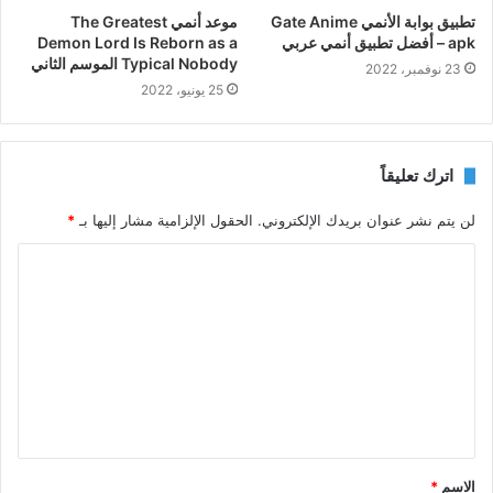
تطبيق بوابة الأنمي Gate Anime
موعد أنمي The Greatest
apk – أفضل تطبيق أنمي عربي
Demon Lord Is Reborn as a
Typical Nobody الموسم الثاني
23 نوفمبر، 2022
25 يونيو، 2022
اترك تعليقاً
لن يتم نشر عنوان بريدك الإلكتروني.
الحقول الإلزامية مشار إليها بـ
*
ا
ل
ت
ع
ل
ي
ق
الاسم
*
*