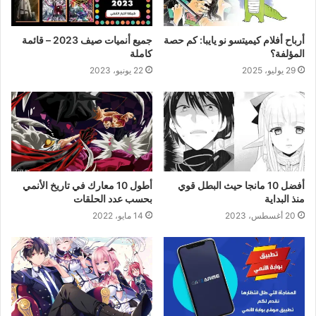
أرباح أفلام كيميتسو نو يايبا: كم حصة
جميع أنميات صيف 2023 – قائمة
المؤلفة؟
كاملة
29 يوليو، 2025
22 يونيو، 2023
أفضل 10 مانجا حيث البطل قوي
أطول 10 معارك في تاريخ الأنمي
منذ البداية
بحسب عدد الحلقات
20 أغسطس، 2023
14 مايو، 2022