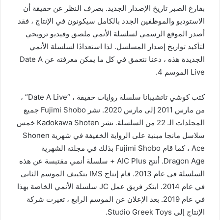
بفارغ الصبر تاريخ الإصدار الجديد. بصرف النظر عن حقيقة أن
الاستوديو والموظفين الجدد بالكامل سيكونون في الإنتاج ، فقد
أصدر الموقع الرسمي لسلسلة الأنمي ملصق وفيديو ترويجي
لتأكيد تواريخ إصدار المسلسل. لذا استعدادًا لسلسلة الأنمي
الجديدة هذه ، دعنا نتعمق في كل ما يمكن معرفته عن Date A
Live الموسم 4.
كتب كوشي تاتشيبانا سلسلة روايات خفيفة ، “Date A Live” ،
من مارس 2011 إلى مارس 2020. نشر Fujimi Shobo جميع
المجلدات الـ 22 من السلسلة. نشر Kadokawa Shoten خمس
سلاسل مانجا مبنية على الرواية الخفيفة في شهرية Shonen
Ace ، كما قام Fujimi Shobo بذلك في مجلته الشهرية
Dragon Age. أنتج AIC Plus + سلسلة أنمي مقتبسة عن هذه
السلسلة في عام 2013. قام إنتاج IMS بتكييف الموسم الثاني
في عام 2014. ابتكر فريق عمل JC سلسلة الأنمي الخاصة بهذا
في عام 2019. بعد الإعلان عن الموسم الرابع ، تغيرت شركة
الإنتاج إلى Studio Greek Toys.