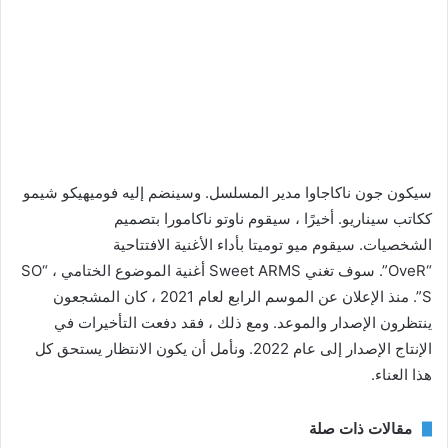
سيكون جون ناكاجاوا مدير المسلسل. وسينضم إليه فوميهيكو شيمو
ككاتب سيناريو. أخيرًا ، سيقوم ناوتو ناكامورا بتصميم
الشخصيات. سيقوم ميو توميتا بأداء الأغنية الافتتاحية
“OveR”. سوف تغني Sweet ARMS أغنية الموضوع الختامي ، “SO
S”. منذ الإعلان عن الموسم الرابع لعام 2021 ، كان المشجعون
ينتظرون الإصدار والموعد. ومع ذلك ، فقد دفعت التأخيرات في
الإنتاج الإصدار إلى عام 2022. ونأمل أن يكون الانتظار يستحق كل
هذا العناء.
مقالات ذات صلة