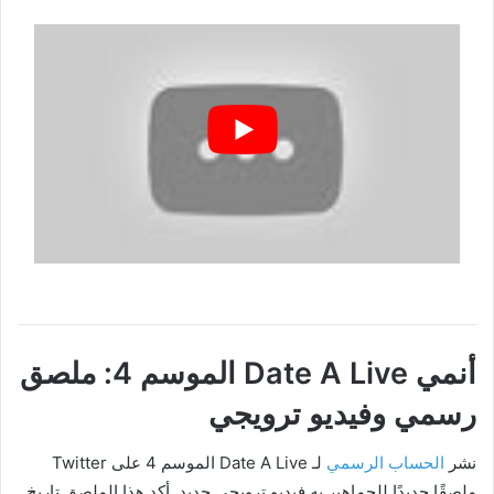
أنمي Date A Live الموسم 4: ملصق
رسمي وفيديو ترويجي
نشر
الحساب الرسمي
لـ Date A Live الموسم 4 على Twitter
ملصقًا جديدًا للجماهير به فيديو ترويجي جديد. أكد هذا الملصق تاريخ