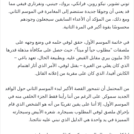
توني تشوبر، نيكو روبن، فرانكي، بروك، جينبي، ونفرتاري فيفي مما
قد يعني أن وجوهًا جديدة ستنضم إلى المغامرة في الموسم الثاني.
ومع ذلك، من المؤكد أن الأعداء السابقين سيجعلون وجودهم
محسوسًا بقوة أكبر في المرة الثانية.
في خاتمة الموسم الأول، حقق لوفي حلمه في وضع وجهه على
ملصقات “مطلوب حياً أو ميتاً”، حيث حصل على مكافأة مذهلة قدرها
30 مليون بيري مقابل القبض عليه. وبطبيعة الحال، تعهد باغي –
الذي كان يغلي من الغيرة – بقتل لوفي، الأمر الذي أثار اهتمام
الكابتن أفيدا، الذي كان على مقربة من إعلانه القاتل.
من المحتمل أن تتمحور القصة الأكبر لبدء الموسم الثاني حول الوافد
الجديد سموكر. على الرغم من أننا رأينا فقط الجزء الخلفي منه في
الموسم الأول، إلا أننا على يقين تقريبًا من أنه هو الشخص الذي قام
بإحراق ملصق لوفي المطلوب بسيجاره. شعره الأبيض وسيجارته
المميزة في يد واحدة هي الدليل الذي نبني عليه نتائجنا.