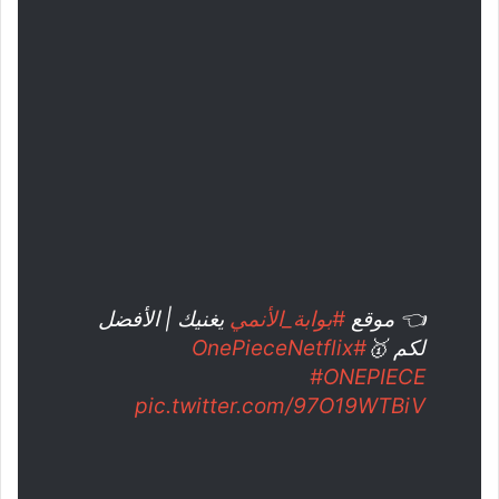
👈 موقع
#بوابة_الأنمي
يغنيك | الأفضل
لكم 🥇
#OnePieceNetflix
#ONEPIECE
pic.twitter.com/97O19WTBiV