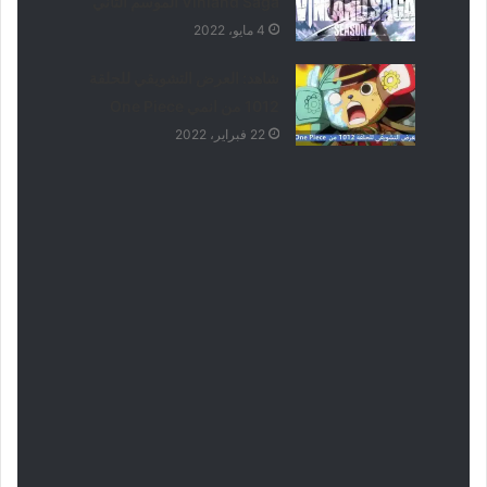
Vinland Saga الموسم الثاني
4 مايو، 2022
شاهد: العرض التشويقي للحلقة
1012 من انمي One Piece
22 فبراير، 2022