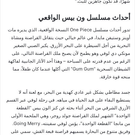
شهرًا، قد نكون جاهزين للبث.”
أحداث مسلسل ون بيس الواقعي
تدور أحداث مسلسل One Piece النسخة الواقعية، الذي يديره مات
أوينز وستيفن مايدا، في عالم خيالي حيث يتقاتل القراصنة ومشاة
البحرية من أجل السيطرة على البحر الأزرق. يكبر الصبي الصغير
مونكي دي لوفي وهو يطمح لأن يصبح ملك القراصنة التالي، على
الرغم من عدم قدرته على السباحة – وهذا أحد الآثار الجانبية لفاكهة
الشيطان السحرية “Gum Gum” التي أكلها عندما كان طفلاً، مما
منحه قوة خارقة.
جسد مطاطي بشكل غير عادي كهدية من البحر، مع لعنة أنه لا
يستطيع البقاء على قيد الحياة في مياهه. في رحلة لوفي عبر القسم
الأزرق الشرقي من البحر أثناء بحثه عن كنز الون بيس “القطعة
الواحدة” الشهير لملك القراصنة جولد روجر، وهي الملحمة الأولى
من مانجا “القطعة الواحدة”، يؤمن لوفي سفينته، ​​Going Merry.
وفريق متنوع من البحارة يسميهم قراصنة قبعة القش، سمي على