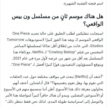
اسم قبعته القشية الشهيرة.
هل هناك موسم ثانٍ من مسلسل ون بيس
الواقعي؟
استجابت نتفليكس لطلب التعليق على حالة تجديد One Piece
الواقعي الموسم 2، ويعد هذا الفوز كبيرًا لاستوديوهات Tomorrow
Studios، التي عانت من إطلاق أقل نجاحًا لمسلسلها المباشر
المقتبس من فيلم “Cowboy Bebop” لـ Netflix، مع إلغاء هذا
المسلسل بعد أقل من شهر من عرضه لأول مرة في عام 2021.
ويتوقع المسؤولون التنفيذيون فوزًا كبيرًا أفضل لـ “One Piece”.
“أعتقد أن [Netflix] تبحث في مواقف مختلفة حول عدد الحلقات
التي تقوم بها، وهل تقوم بتقسيمها؟” قال أدلشتاين. أعتقد أنهم
يحاولون معرفة ذلك هذا الأسبوع. أظن أننا سنسمع منهم في الأسبوع
أو الأسبوعين المقبلين. ويبدو أن هناك حافزاً كبيراً لمواصلة هذا الأمر
والتوصل إلى استراتيجية طويلة المدى. لذلك نحن فقط ننتظر ذلك.”