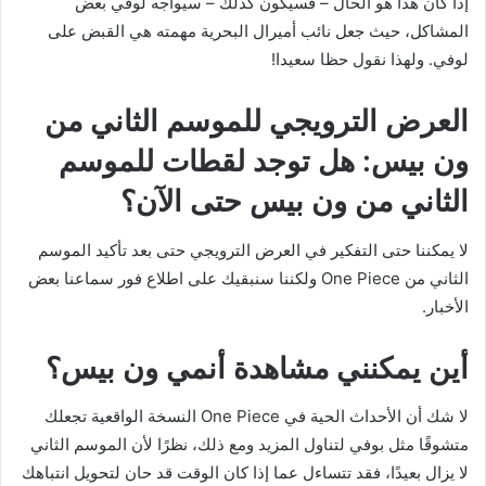
إذا كان هذا هو الحال – فسيكون كذلك – سيواجه لوفي بعض
المشاكل، حيث جعل نائب أميرال البحرية مهمته هي القبض على
لوفي. ولهذا نقول حظا سعيدا!
العرض الترويجي للموسم الثاني من
ون بيس: هل توجد لقطات للموسم
الثاني من ون بيس حتى الآن؟
لا يمكننا حتى التفكير في العرض الترويجي حتى بعد تأكيد الموسم
الثاني من One Piece ولكننا سنبقيك على اطلاع فور سماعنا بعض
الأخبار.
أين يمكنني مشاهدة أنمي ون بيس؟
لا شك أن الأحداث الحية في One Piece النسخة الواقعية تجعلك
متشوقًا مثل بوفي لتناول المزيد ومع ذلك، نظرًا لأن الموسم الثاني
لا يزال بعيدًا، فقد تتساءل عما إذا كان الوقت قد حان لتحويل انتباهك