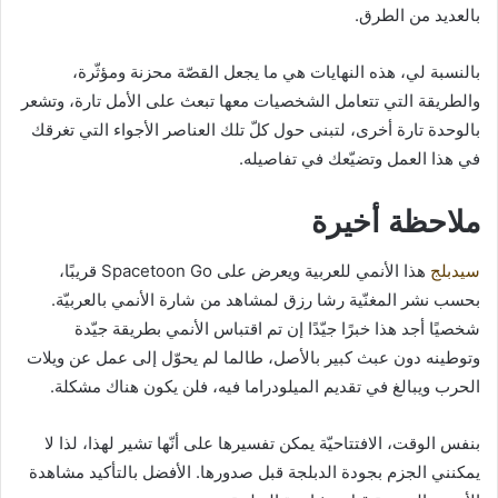
بالعديد من الطرق.
بالنسبة لي، هذه النهايات هي ما يجعل القصّة محزنة ومؤثّرة،
والطريقة التي تتعامل الشخصيات معها تبعث على الأمل تارة، وتشعر
بالوحدة تارة أخرى، لتبنى حول كلّ تلك العناصر الأجواء التي تغرقك
في هذا العمل وتضيّعك في تفاصيله.
ملاحظة أخيرة
سيدبلج
هذا الأنمي للعربية ويعرض على Spacetoon Go قريبًا،
بحسب نشر المغنّية رشا رزق لمشاهد من شارة الأنمي بالعربيّة.
شخصيًا أجد هذا خبرًا جيّدًا إن تم اقتباس الأنمي بطريقة جيّدة
وتوطينه دون عبث كبير بالأصل، طالما لم يحوّل إلى عمل عن ويلات
الحرب ويبالغ في تقديم الميلودراما فيه، فلن يكون هناك مشكلة.
بنفس الوقت، الافتتاحيّة يمكن تفسيرها على أنّها تشير لهذا، لذا لا
يمكنني الجزم بجودة الدبلجة قبل صدورها. الأفضل بالتأكيد مشاهدة