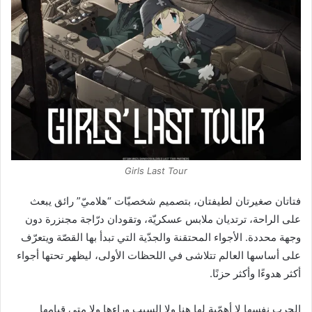
Girls Last Tour
فتاتان صغيرتان لطيفتان، بتصميم شخصيّات “هلاميّ” رائق يبعث
على الراحة، ترتديان ملابس عسكريّة، وتقودان درّاجة مجنزرة دون
وجهة محددة. الأجواء المحتقنة والجدّية التي تبدأ بها القصّة ويتعرّف
على أساسها العالم تتلاشى في اللحظات الأولى، ليظهر تحتها أجواء
أكثر هدوءًا وأكثر حزنًا.
الحرب نفسها لا أهمّية لها هنا ولا السبب وراءها ولا متى قيامها