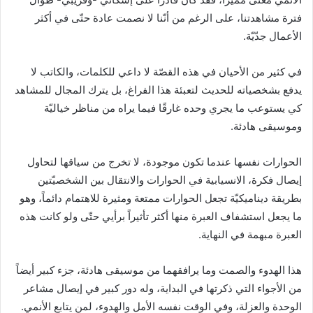
فترة مشاهدتنا، على الرغم من أنّنا لا نصمت عادة حتّى في أكثر
الأعمال جدّيّة.
في كثير من الأحيان في هذه القصّة لا داعي للكلمات، والكاتب لا
يدفع بشخصياته للحديث لتعبئة هذا الفراغ، بل يترك المجال للمشاهد
كي يستوعب ما يجري وحده غارقًا فيما يراه من مناظر خياليّة
وموسيقى هادئة.
الحوارات نفسها عندما تكون موجودة، لا تخرج من سياقها لتحاول
إيصال فكرة، الانسيابية في الحوارات والانتقال بين الشخصيّتين
بطريقة ديناميكيّة تجعل الحوارات ممتعة ومثيرة للاهتمام دائماً، وهو
ما يجعل استشفاف العبرة منها أكثر تأثيراً برأيي حتّى ولو كانت هذه
العبرة مبهمة في النهاية.
هذا الهدوء والصمت وما يرافقهما من موسيقى هادئة، جزء كبير أيضاً
من الأجواء التي ذكرتها في البداية، وله دور كبير في إيصال مشاعر
الوحدة والعزلة، وفي الوقت نفسه الأمل والهدوء، لمن يتابع الأنمي.