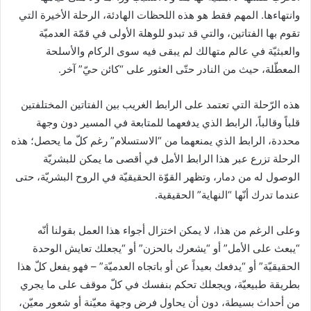
وانتهاءها. المهم فقط هو هذه اللحظات الهادئة، الرحلة الأخيرة التي
تقوم بها الفتاتين، والتي قد تبدو للوهلة الأولى في قمّة العدميّة
والعبثيّة في عالم متهالك لم يبقى فيه سوى الركام والأسلحة
المعطّلة، حيث من النادر حتّى العثور على “كائن حيّ” آخر.
هذه الرّحلة التي تعتمد على الرابط الغريب بين الفتاتين المختلفتين
قلباً وقالباً، الرابط الذي يدفعهما للمتابعة في المسير دون وجهة
محددة، الرابط الذي يمنعهما من “الاستسلام” رغم كلّ ما يحصل؛ هذه
الرحلة تزرع عبر هذا الرابط الأمل في أقصى ما يمكن للبشريّة
الوصول له من دمار، وتظهر القوّة الحقيقيّة في الروح البشريّة، حتى
عندما تدرك أنّها “النهاية” الحقيقية.
وعلى الرغم من هذا، لا يمكن اختزال أجواء هذا العمل بقولنا أنّه
“يبعث على الأمل” أو “يشعرك بالحزن” أو “يجعلك تعايش الوحدة
الحقيقيّة” أو “يدفعك بعيداً عن أو باتجاه العدميّة” – فهو يفعل كلّ هذا
بطريقة طبيعيّة، ويجعلك تحكم بنفسك في كلّ موقف على ما يجري
من أحداث بسيطة، دون أن يحاول فرض وجهة معيّنة أو شعور معيّن،