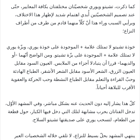
كما ذكرت، تشيتو ويوري شخصيّتان مختلفتان بكافة المعايير، حتّى
عند تصميم الشخصيّتين أُبدي اهتمام شديد لإظهار هذا الاختلاف،
وبرأيي السبب وراء هذا أنّ كلّاً منهما قادم من طرف من أطراف
النزاع؛
خوذة تشيتو لا تمتلك علامة + الموجودة على خوذة يوري، وبزّة يوري
لا تمتلك علامة + الموجودة على بزّة تشيتو. ومن الواضح أنّهما -أو
والديهما- قررا أن يتبادلا أجزاء من الملابس. العيون السود مقابل
العيون الزرق، الشعر الأسود مقابل الشعر الأشقر، الطباع الهادئة
وحبّ القراءة والتعلم مقابل الطباع النشطة وحب الحركة والعفوية
الأقرب للبلاهة أحياناً.
كلّ هذا يشار إليه دون الحديث عنه بشكل مباشر، وفي المشهد الأوّل،
تدخل الفتاتان بحرب مشابهة لتلك التي دخل فيها الكبار، حول قطعة
من الطعام، لتسحب يوري على صديقتها تشيتو السلاح.
ينتهي المشهد بحلّ بسيط للنزاع، لا تلقي خلاله الشخصيات العبر