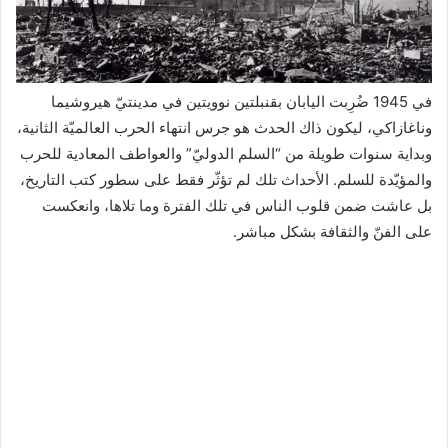
في 1945 ضُرِبت اليابان بقنبلتين نوويتين في مدينتيّ هيروشيما
وناغازاكي، ليكون ذاك الحدث هو جرس انتهاء الحرب العالميّة الثانية،
وبداية سنوات طويلة من “السلم الدوليّ” والعواطف المعادية للحرب
والمؤيّدة للسلم. الأحداث تلك لم تؤثّر فقط على سطور كتب التاريخ،
بل عاشت ضمن قلوب الناس في تلك الفترة وما تلاها، وانعكست
على الفنّ والثقافة بشكل مباشر.