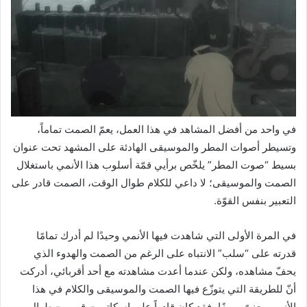
في واحد من أفضل المشاهد في هذا العمل، يعمّ الصمت تماماً،
وتسيطر أصوات المطر والموسيقى الهادئة على المشهد تحت عنوان
بسيط “صوت المطر” يلخّص برأيي قمّة أسلوب هذا الأنمي باستغلال
الصمت والموسيقى؛ لا داعي للكلام طوال الوقت، الصمت قادر على
التعبير بنفس القوّة.
في المرة الأولى التي شاهدت فيها الأنمي وحيدًا لم أدرك تمامًا
قدرته على “سلب” الانتباه على الرغم من الصمت والهدوء الذي
يحفّ مشاهده، ولكن عندما أعدت مشاهدته مع أحد أقربائي، أدركت
أنّ للطريقة التي يتوزّع فيها الصمت والموسيقى والكلام في هذا
الأنمي معنىً مميزًا، فقد كان قادراً على إسكاتي -وقريبي- طوال