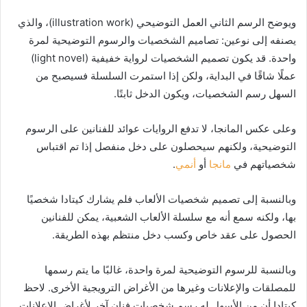
ويوضح الرسم الثاني العمل التوضيحي (illustration work)، والذي
يصنفه إلى نوعين: تصاميم الشخصيات والرسوم التوضيحية لمرة
واحدة. قد يكون تصميم الشخصيات لرواية خفيفية (light novel)
عملًا شاقًا في البداية، ولكن إذا استمرت السلسلة فسيصبح من
السهل رسم الشخصيات، ويكون الدخل ثابتًا.
وعلى عكس المانجا، لا تدفع الروايات عوائد للفنانين على الرسوم
التوضيحية، ولكنهم سيحصلون على دخل منفصل إذا تم اقتباس
شخصياتهم في
مانجا
أو
أنمي
.
وبالنسبة إلى تصميم شخصيات الألعاب فلم يشارك كيتادا شخصيًا
بها، ولكنه سمع أنه مع سلسلة الألعاب الشعبية، يمكن للفنانين
الحصول على عقد خاص وكسب دخل منتظم بهذه الطريقة.
وبالنسبة للرسوم التوضيحية لمرة واحدة، غالبًا ما يتم رسمها
للمصلقات والإعلانات وغيرها من الأغراض الترويجية الأخرى. لاحظ
كيتادا أن من الأسهل له رسم شخصيات فنان آخر لأغراض الإعلانات