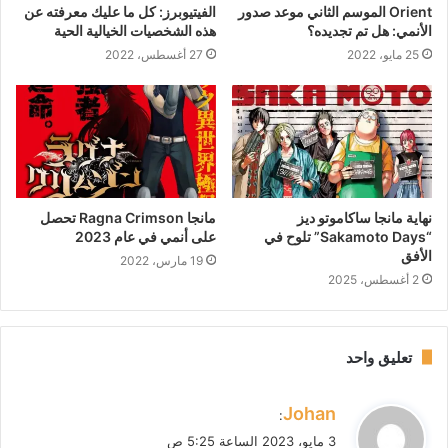
Orient الموسم الثاني موعد صدور
الفيتيوبرز: كل ما عليك معرفته عن
الأنمي: هل تم تجديده؟
هذه الشخصيات الخيالية الحية
25 مايو، 2022
27 أغسطس، 2022
نهاية مانجا ساكاموتو ديز
مانجا Ragna Crimson تحصل
“Sakamoto Days” تلوح في
على أنمي في عام 2023
الأفق
19 مارس، 2022
2 أغسطس، 2025
تعليق واحد
ي
Johan
:
ق
3 مايو، 2023 الساعة 5:25 ص