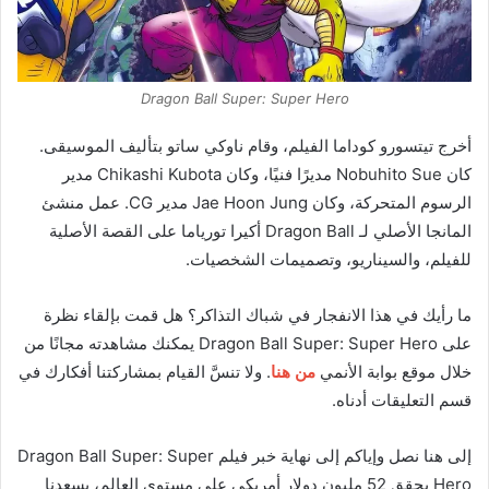
Dragon Ball Super: Super Hero
أخرج تيتسورو كوداما الفيلم، وقام ناوكي ساتو بتأليف الموسيقى.
كان Nobuhito Sue مديرًا فنيًا، وكان Chikashi Kubota مدير
الرسوم المتحركة، وكان Jae Hoon Jung مدير CG. عمل منشئ
المانجا الأصلي لـ Dragon Ball أكيرا تورياما على القصة الأصلية
للفيلم، والسيناريو، وتصميمات الشخصيات.
ما رأيك في هذا الانفجار في شباك التذاكر؟ هل قمت بإلقاء نظرة
على
Dragon Ball Super: Super Hero
يمكنك مشاهدته مجانًا من
خلال موقع بوابة الأنمي
من هنا
. ولا تنسَّ القيام بمشاركتنا أفكارك في
قسم التعليقات أدناه.
إلى هنا نصل وإياكم إلى نهاية خبر فيلم Dragon Ball Super: Super
Hero يحقق 52 مليون دولار أمريكي على مستوى العالم، يسعدنا