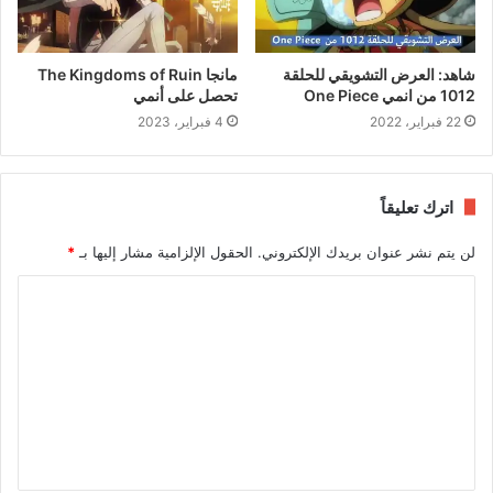
شاهد: العرض التشويقي للحلقة
مانجا The Kingdoms of Ruin
1012 من انمي One Piece
تحصل على أنمي
22 فبراير، 2022
4 فبراير، 2023
اترك تعليقاً
لن يتم نشر عنوان بريدك الإلكتروني.
الحقول الإلزامية مشار إليها بـ
*
ا
ل
ت
ع
ل
ي
ق