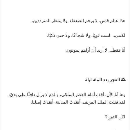
هذا عالم قاسٍ. لا يرحم الضعفاء. ولا ينتظر المترددين.
لكنني… لست قويًا. ولا شجاعًا. ولا حتى ذكيًا.
أنا فقط… لا أريد أن أراهم يموتون.
🌅 الفجر بعد المئة ليلة
وها أنا الآن، أقف أمام القصر الملكي، والدم لا يزال دافئًا على يديّ.
لقد قتلتُ الملك المزيف. أنقذتُ المدينة. أنقذتُ إميليا.
لكن الثمن؟