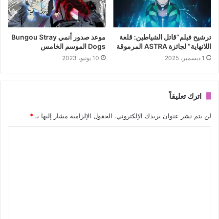
ترشيح فيلم”قاتل الشياطين: قلعة
موعد صدور أنمي Bungou Stray
اللانهاية” لجائزة ASTRA المرموقة
Dogs الموسم الخامس
1 ديسمبر، 2025
10 يونيو، 2023
اترك تعليقاً
لن يتم نشر عنوان بريدك الإلكتروني.
الحقول الإلزامية مشار إليها بـ
*
ا
ل
ت
ع
ل
ي