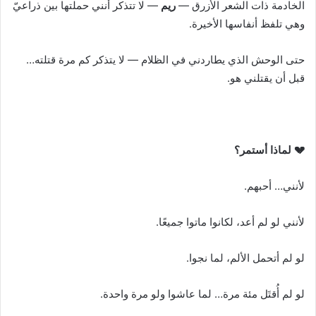
الخادمة ذات الشعر الأزرق —
ريم
— لا تتذكر أنني حملتها بين ذراعيّ
وهي تلفظ أنفاسها الأخيرة.
حتى الوحش الذي يطاردني في الظلام — لا يتذكر كم مرة قتلته…
قبل أن يقتلني هو.
💔 لماذا أستمر؟
لأنني… أحبهم.
لأنني لو لم أعد، لكانوا ماتوا جميعًا.
لو لم أتحمل الألم، لما نجوا.
لو لم أُقتَل مئة مرة… لما عاشوا ولو مرة واحدة.