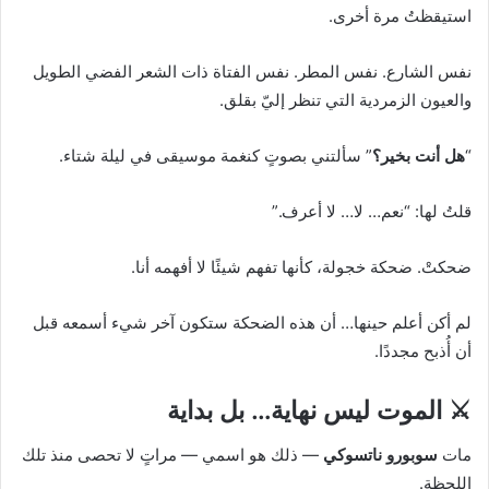
استيقظتُ مرة أخرى.
نفس الشارع. نفس المطر. نفس الفتاة ذات الشعر الفضي الطويل
والعيون الزمردية التي تنظر إليّ بقلق.
“
هل أنت بخير؟
” سألتني بصوتٍ كنغمة موسيقى في ليلة شتاء.
قلتُ لها: “نعم… لا… لا أعرف.”
ضحكتْ. ضحكة خجولة، كأنها تفهم شيئًا لا أفهمه أنا.
لم أكن أعلم حينها… أن هذه الضحكة ستكون آخر شيء أسمعه قبل
أن أُذبح مجددًا.
⚔️ الموت ليس نهاية… بل بداية
مات
سوبورو ناتسوكي
— ذلك هو اسمي — مراتٍ لا تحصى منذ تلك
اللحظة.