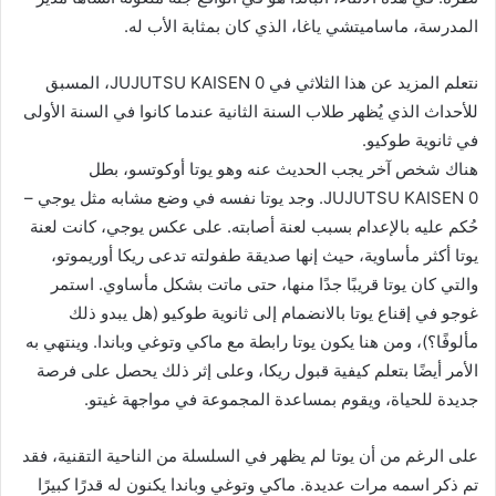
المدرسة، ماساميتشي ياغا، الذي كان بمثابة الأب له.
نتعلم المزيد عن هذا الثلاثي في JUJUTSU KAISEN 0، المسبق
للأحداث الذي يُظهر طلاب السنة الثانية عندما كانوا في السنة الأولى
في ثانوية طوكيو.
هناك شخص آخر يجب الحديث عنه وهو يوتا أوكوتسو، بطل
JUJUTSU KAISEN 0. وجد يوتا نفسه في وضع مشابه مثل يوجي –
حُكم عليه بالإعدام بسبب لعنة أصابته. على عكس يوجي، كانت لعنة
يوتا أكثر مأساوية، حيث إنها صديقة طفولته تدعى ريكا أوريموتو،
والتي كان يوتا قريبًا جدًا منها، حتى ماتت بشكل مأساوي. استمر
غوجو في إقناع يوتا بالانضمام إلى ثانوية طوكيو (هل يبدو ذلك
مألوفًا؟)، ومن هنا يكون يوتا رابطة مع ماكي وتوغي وباندا. وينتهي به
الأمر أيضًا بتعلم كيفية قبول ريكا، وعلى إثر ذلك يحصل على فرصة
جديدة للحياة، ويقوم بمساعدة المجموعة في مواجهة غيتو.
على الرغم من أن يوتا لم يظهر في السلسلة من الناحية التقنية، فقد
تم ذكر اسمه مرات عديدة. ماكي وتوغي وباندا يكنون له قدرًا كبيرًا