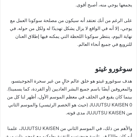
يجمعها يوجي منه، أصبح أقوى.
على الرغم من أنك تعتقد أنه سيكون من مصلحة سوكونا العمل مع
يوجي، إلا أنه في الواقع لا يزال يشكل تهديدًا له ولكل من حوله. في
نهاية اليوم، ينتظر سوكونا اللحظة التي يمكنه فيها إطلاق العنان
للترويع في جميع أنحاء العالم.
سوغورو غيتو
هدف سوغورو غيتو هو خلق عالم خالٍ من غير سحرة الجوجيتسو،
والمعروفين أيضًا باسم جميع البشر العاديين (أو القردة، كما يسمينا).
بينما كان يقبع في الخلف في معظم الموسم الأول، أظهر لنا كل من
JUJUTSU KAISEN 0 (حيث هو الخصم الرئيسي) والموسم الثاني
من JUJUTSU KAISEN مدى قوته.
والأهم من ذلك، في الموسم الثاني من JUJUTSU KAISEN، علمنا
أنه كان طالبًا في ثانوية جوجيتسو التقنية بطوكيو مع غوجو. ذات مرة،