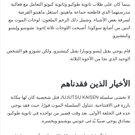
بينما كان على طلاب ثانوية طوكيو وثانوية كيوتو التعامل مع فعالية
مدرستهما الذي قاطعته جماعة ماهيتو، استغل ماهيتو الفرصة
لسرقة بعض الأشياء. وشمل ذلك الرحم الملعون: لوحات الموت مع
اثنين من أصابع سوكونا. أصبحت اللوحات ثلاثة إخوة: تشوسو وإيسو
وكيتشيزو.
قام يوجي بقتل إيسو ونوبارا بقتل كيتشيزو، ولكن تشوزو هو الشخص
الوحيد الذي نجا من الأخوة الثلاثة.
الأخيار الذين فقدناهم
لا تخشى سلسلة JUJUTSU KAISEN قتل شخصية كان لها مكانة
بارزة في الافتتاحية. تتناول السلسلة الموت فورًا، حيث فقد يوجي
جده في الحلقة الأولى. بعد وقت قصير من تواجده في ثانوية طوكيو،
يصادق يوجي صبيًا يُدعى جونبي يوشينو ويخسره.