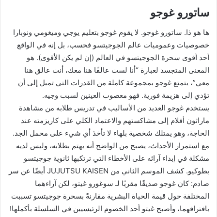
ساتورو غوجو
ها هو ذا. ساتورو غوجو. لا يقوم غوجو بتعليم يوجي وميغومي ونوبارا
خصوصيات وعموميات عالم الجوجيتسو فحسب، بل إنه في الواقع
أحد أقوى سحرة الجوجيتسو في العالم (إن لم يكن الأقوى). هو
المعنى المتجسد لعبارة “أنا لست عالقًا هنا معك، أنت عالق هنا
معي”، يتمتع غوجو بمجموعة كاملة من القدرات التي تميل إلى أن
تؤدي إلى هزيمة فورية. فهو معصوب العينين لسبب وجيه.
يستخدم غوجو العديد من الأساليب في تدريس طلابه من مشاهدة
ماراثون أفلام إلى مشاكستهم والاعتماد الكلي على كاريزمته عند
الحاجة، وهو يمتلك شخصية بلهاء لا تأخذ أي شيء على محمل الجد.
مع استمرار الأحداث، يصبح من الواضح أنه يهتم بطلابه، وليس لديه
مشكلة في إبداء آرائه على الأخطاء التي ترتكبها ثانوية جوجيتسو
بطوكيو. كشف الموسم الثاني من JUJUTSU KAISEN أيضًا عن سر
صادم: كان غوجو صديقًا مقربًا لـ سوغورو غيتو، لكن آراءهما
المختلفة حول قيمة الحياة البشرية مقارنةً بسحرة جوجيتسو تسببت
بافتراقهما، وأصبح غيتو أحد الخصوم الرئيسيين في السلسلة بأكملها!