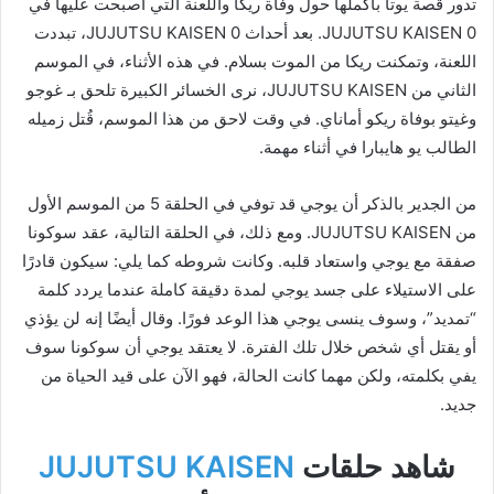
تدور قصة يوتا بأكملها حول وفاة ريكا واللعنة التي أصبحت عليها في
JUJUTSU KAISEN 0. بعد أحداث JUJUTSU KAISEN 0، تبددت
اللعنة، وتمكنت ريكا من الموت بسلام. في هذه الأثناء، في الموسم
الثاني من JUJUTSU KAISEN، نرى الخسائر الكبيرة تلحق بـ غوجو
وغيتو بوفاة ريكو أماناي. في وقت لاحق من هذا الموسم، قُتل زميله
الطالب يو هايبارا في أثناء مهمة.
من الجدير بالذكر أن يوجي قد توفي في الحلقة 5 من الموسم الأول
من JUJUTSU KAISEN. ومع ذلك، في الحلقة التالية، عقد سوكونا
صفقة مع يوجي واستعاد قلبه. وكانت شروطه كما يلي: سيكون قادرًا
على الاستيلاء على جسد يوجي لمدة دقيقة كاملة عندما يردد كلمة
“تمديد”، وسوف ينسى يوجي هذا الوعد فورًا. وقال أيضًا إنه لن يؤذي
أو يقتل أي شخص خلال تلك الفترة. لا يعتقد يوجي أن سوكونا سوف
يفي بكلمته، ولكن مهما كانت الحالة، فهو الآن على قيد الحياة من
جديد.
شاهد حلقات
JUJUTSU KAISEN