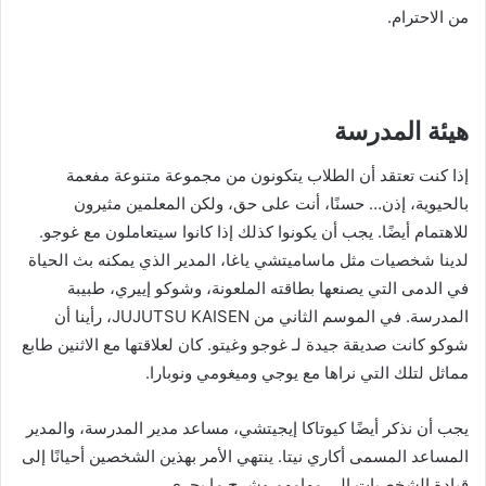
من الاحترام.
هيئة المدرسة
إذا كنت تعتقد أن الطلاب يتكونون من مجموعة متنوعة مفعمة
بالحيوية، إذن… حسنًا، أنت على حق، ولكن المعلمين مثيرون
للاهتمام أيضًا. يجب أن يكونوا كذلك إذا كانوا سيتعاملون مع غوجو.
لدينا شخصيات مثل ماساميتشي ياغا، المدير الذي يمكنه بث الحياة
في الدمى التي يصنعها بطاقته الملعونة، وشوكو إييري، طبيبة
المدرسة. في الموسم الثاني من JUJUTSU KAISEN، رأينا أن
شوكو كانت صديقة جيدة لـ غوجو وغيتو. كان لعلاقتها مع الاثنين طابع
مماثل لتلك التي نراها مع يوجي وميغومي ونوبارا.
يجب أن نذكر أيضًا كيوتاكا إيجيتشي، مساعد مدير المدرسة، والمدير
المساعد المسمى أكاري نيتا. ينتهي الأمر بهذين الشخصين أحيانًا إلى
قيادة الشخصيات إلى مهامهم وشرح ما يجري.