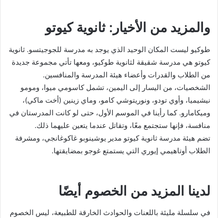
والمزيد من الأخيار: ثانوية كيوتو
طوكيو ليست المكان الوحيد الذي يوجد به مدرسة للجوجيتسو. ثانوية
كيوتو هي مدرسة شقيقة لثانوية طوكيو، ومعها تأتي مجموعة جديدة
من الطلاب والقدرات وأعضاء هيئة المدرسة والمنافسين.
الشخصيات، من اليسار إلى اليمين، تشمل كاسومي ميوا، ومومو
نيشيميا، وأوي تودو، ونوريتوشي كامو، وماي زينين (أخت ماكي)،
وميكامارو. كما رأينا في الموسم الأول، حتى لو كانت المدرستان في
منافسة، فإنها ستجتمع معًا، وتقاتل عندما يتعين عليهما ذلك.
تضم هيئة مدرسة ثانوية كيوتو مدير يوشينوبو غاكوغانجي، ومشرفة
الطلاب أوتاهيمي إيوري التي يستمتع غوجو بمضايقتها.
لدينا المزيد من الخصوم أيضًا
في سلسلة مليئة باللعنات والحوادث الخارقة للطبيعة، ليس الخصوم