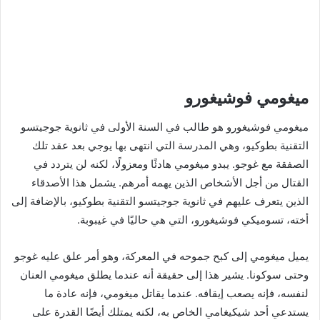
ميغومي فوشيغورو
ميغومي فوشيغورو هو طالب في السنة الأولى في ثانوية جوجيتسو
التقنية بطوكيو، وهي المدرسة التي انتهى بها يوجي بعد عقد تلك
الصفقة مع غوجو. يبدو ميغومي هادئًا ومعزولًا، لكنه لن يتردد في
القتال من أجل الأشخاص الذين يهمه أمرهم. يشمل هذا الأصدقاء
الذين يتعرف عليهم في ثانوية جوجيتسو التقنية بطوكيو، بالإضافة إلى
أخته، تسوميكي فوشيغورو، التي هي حاليًا في غيبوبة.
يميل ميغومي إلى كبح جموحه في المعركة، وهو أمر علق عليه غوجو
وحتى سوكونا. يشير هذا إلى حقيقة أنه عندما يطلق ميغومي العنان
لنفسه، فإنه يصعب إيقافه. عندما يقاتل ميغومي، فإنه عادة ما
يستدعي أحد شيكيغامي الخاص به، لكنه يمتلك أيضًا القدرة على