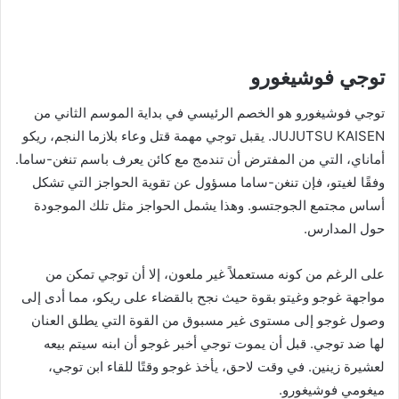
توجي فوشيغورو
توجي فوشيغورو هو الخصم الرئيسي في بداية الموسم الثاني من
JUJUTSU KAISEN. يقبل توجي مهمة قتل وعاء بلازما النجم، ريكو
أماناي، التي من المفترض أن تندمج مع كائن يعرف باسم تنغن-ساما.
وفقًا لغيتو، فإن تنغن-ساما مسؤول عن تقوية الحواجز التي تشكل
أساس مجتمع الجوجتسو. وهذا يشمل الحواجز مثل تلك الموجودة
حول المدارس.
على الرغم من كونه مستعملاً غير ملعون، إلا أن توجي تمكن من
مواجهة غوجو وغيتو بقوة حيث نجح بالقضاء على ريكو، مما أدى إلى
وصول غوجو إلى مستوى غير مسبوق من القوة التي يطلق العنان
لها ضد توجي. قبل أن يموت توجي أخبر غوجو أن ابنه سيتم بيعه
لعشيرة زينين. في وقت لاحق، يأخذ غوجو وقتًا للقاء ابن توجي،
ميغومي فوشيغورو.