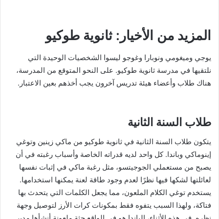
المزيد من الأخيار: ثانوية طوكيو
يوجي وميغومي ونوبارا وغوجو ليسوا الشخصيات الوحيدة التي
نلتقيها في مدرسة ثانوية طوكيو. على النحو المتوقع من المدرسة،
هناك طلاب وأعضاء هيئة تدريس آخرون يجب أخذهم بعين الاعتبار.
طلاب السنة الثانية
يتكون طلاب السنة الثانية في ثانوية طوكيو من ماكي زينين وتوغي
إينوماكي وباندا. كل واحد لديه قدراته الخاصة وأسباب رغبته في أن
يصبح من مستعملي الجوجيتسو، مثل رغبة ماكي في إثبات نفسها
لعائلتها لشكها فيها نظرًا لعدم وجود طاقة لعنة يمكنها استخدامها.
يستخدم توغي الكلام الملعون، مما يجعل الكلمات التي يتحدث بها
فتاكة، ولهذا السبب يتفوه فقط بمكونات كرات الأرز لتوصيل وجهة
نظره. في هذه الأثناء، الباندا هو في الواقع جثة ملعونة أنشأها مدير