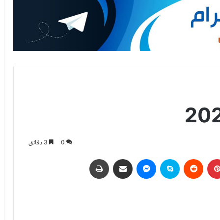
0
3 دقائق
بينتيريست
‏Reddit
سكايب
ماسنجر
مشاركة عبر البريد
طباعة