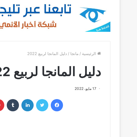
الرئيسية
/
مانجا
/
دليل المانجا لربيع 2022
دليل المانجا لربيع 2022
17 مايو، 2022
فيسبوك
تويتر
لينكدإن
‏Tumblr