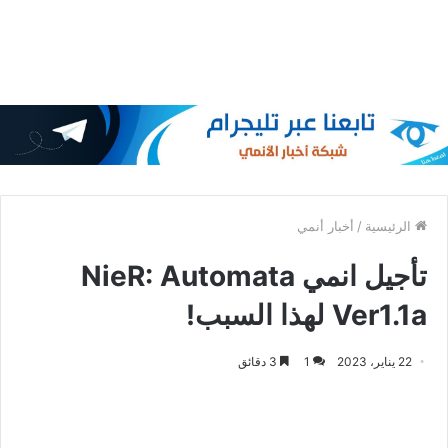
الرئيسية
/
أخبار أنمي
تأجيل انمي NieR: Automata
Ver1.1a لهذا السبب!
22 يناير، 2023
1
3 دقائق