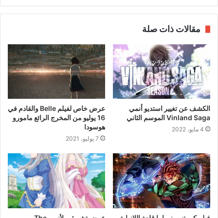
مقالات ذات صلة
الكشف عن تغيير استديو أنمي
عرض خاص لفيلم Belle والقادم في
Vinland Saga الموسم الثاني
16 يوليو من المخرج الرائع مامورو
هوسودا
4 مايو، 2022
7 يوليو، 2021
فيلم كيميتسو نو يايبا قلعة اللانهاية
عرض تشويقي لأنمي The