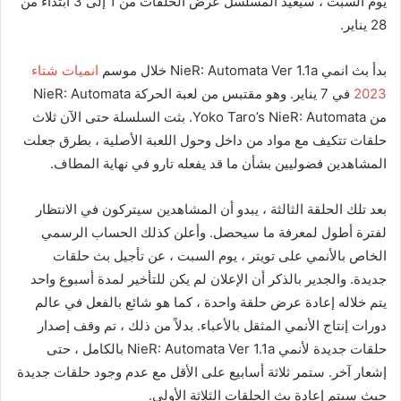
يوم السبت ، سيعيد المسلسل عرض الحلقات من 1 إلى 3 ابتداء من
28 يناير.
بدأ بث انمي NieR: Automata Ver 1.1a خلال موسم
انميات شتاء
2023
في 7 يناير. وهو مقتبس من لعبة الحركة NieR: Automata
من Yoko Taro’s NieR: Automata. بثت السلسلة حتى الآن ثلاث
حلقات تتكيف مع مواد من داخل وحول اللعبة الأصلية ، بطرق جعلت
المشاهدين فضوليين بشأن ما قد يفعله تارو في نهاية المطاف.
بعد تلك الحلقة الثالثة ، يبدو أن المشاهدين سيتركون في الانتظار
لفترة أطول لمعرفة ما سيحصل. وأعلن كذلك الحساب الرسمي
الخاص بالأنمي على تويتر ، يوم السبت ، عن تأجيل بث حلقات
جديدة. والجدير بالذكر أن الإعلان لم يكن للتأخير لمدة أسبوع واحد
يتم خلاله إعادة عرض حلقة واحدة ، كما هو شائع بالفعل في عالم
دورات إنتاج الأنمي المثقل بالأعباء. بدلاً من ذلك ، تم وقف إصدار
حلقات جديدة لأنمي NieR: Automata Ver 1.1a بالكامل ، حتى
إشعار آخر. ستمر ثلاثة أسابيع على الأقل مع عدم وجود حلقات جديدة
حيث سيتم إعادة بث الحلقات الثلاثة الأولى.