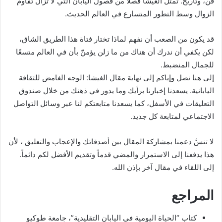
فن، وتاريخ. تمثل الغيشا فصلًا من فصول اليابان التي لا تزال تقاوم
الزوال وسط التطور المتسارع في العالم الحديث.
قد يكون من الصعب أن نفهم لماذا تختار فتاة هذا الطريق الشاق،
لكن يكفي أن ندرك أن هناك من ما زلن يؤمنّ بأن في العالم متسعًا
للجمال المنضبط.
إلى هنا نصل وإياكم إلى نهاية مقال الغيشا: الوجه الغامض للثقافة
اليابانية. يسعدنا إخبارنا برأيك وما يدور في ذهنك من خلال صندوق
التعليقات في الأسفل، كما يسعدنا متابعتكم لنا عبر وسائل التواصل
الاجتماعي لمتابعة كل جديد.
لا تنسَّ دعمنا بمشاركة المقال بين أصدقائك والإعجاب والتعليق ، لأن
هذا يدفعنا إلى الاستمرار والمضي قدماً وتقديم الأفضل لكم دائماً.
إلى اللقاء في مقال آخر بإذن الله.
المراجع
كتاب “الحياة اليومية في اليابان التقليدية”، جامعة طوكيو