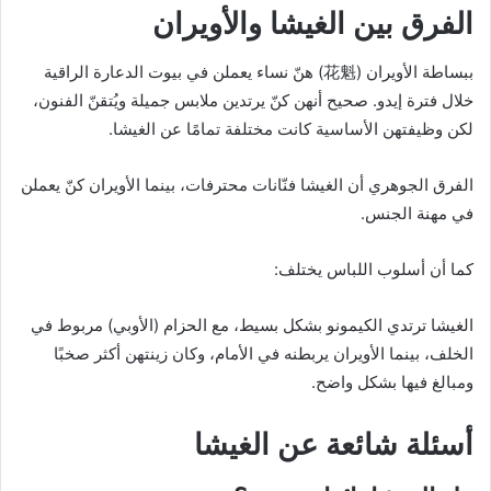
الفرق بين الغيشا والأويران
ببساطة الأويران (花魁) هنّ نساء يعملن في بيوت الدعارة الراقية
خلال فترة إيدو. صحيح أنهن كنّ يرتدين ملابس جميلة ويُتقنّ الفنون،
لكن وظيفتهن الأساسية كانت مختلفة تمامًا عن الغيشا.
الفرق الجوهري أن الغيشا فنّانات محترفات، بينما الأويران كنّ يعملن
في مهنة الجنس.
كما أن أسلوب اللباس يختلف:
الغيشا ترتدي الكيمونو بشكل بسيط، مع الحزام (الأوبي) مربوط في
الخلف، بينما الأويران يربطنه في الأمام، وكان زينتهن أكثر صخبًا
ومبالغ فيها بشكل واضح.
أسئلة شائعة عن الغيشا