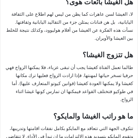
هل الغيشا بائعات هوى؟
لا، الغيشا لسن عاهرات كما يظن من ليس لهم اطلاع على الثقافة
اليابانية، بل هن فنانات يمثلن جزء من التقاليد اليابانية وثقافتها.
نسأت هذه الفكرة عن الغيشا من أفلام هوليوود، وكذلك نتيجة للخلط
بين الغيشا والأويران.
هل تتزوج الغيشا؟
طالما تعمل الفتاة كغيشا يجب أن تبقى عزباء، فلا يمكنها الزواج فهي
حرفيا تسخر حياتها لمهنتها. فإذا ارادت الزواج فعليها ترك مكانها
كغيشا ولا يمكنها العودة كغيشا (قوانين كيوتو المتعارف عليها). أما
في طوكيو فتختلف القواعد فيمكنها ان تمارس كونها غيشا اثناء
الزواج.
ما هو راتب الغيشا والمايكو؟
تتكوف الجهة التي تتعاقد مع المايكو بكامل نفقات اقامتها وتدريبها،
وتقوم المايكو بتسديد هذه الالتزامات ما ان تبدأ في الأداء. لا تتقاضى