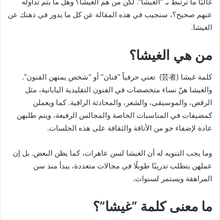
غالبًا ما ترتبط بـ “الغيشا”. لكن من هم الغيشا؟ وهل ما يتم تداوله
عنهم صحيح؟، سنجيب في هذه المقالة عن كل ما يدور في ذهنك عن
الغيشا.
من هي الغيشا؟
كلمة غيشا (芸者) تعني حرفياً “فنان” أو “شخص يمتهن الفنون”.
والغيشا هنّ نساء متخصصات في الفنون التقليدية اليابانية، مثل
الرقص، والموسيقى، والشعر، والمحادثة الراقية. كما ويعملن
كمضيفات في المناسبات الخاصة والمجالس الرفيعة، ويتم طلبهن
عادة لإضفاء جو من الأناقة والثقافة على هذه الجلسات.
وما يجب التنويه له أن الغيشا لسن عاهرات، كما يظن البعض. بل إن
عملهن يتطلب تدريبًا طويلًا في مجالات متعددة، يبدأ منذ سن
المراهقة ويستمر لسنوات.
ما معنى كلمة “غيشا”؟