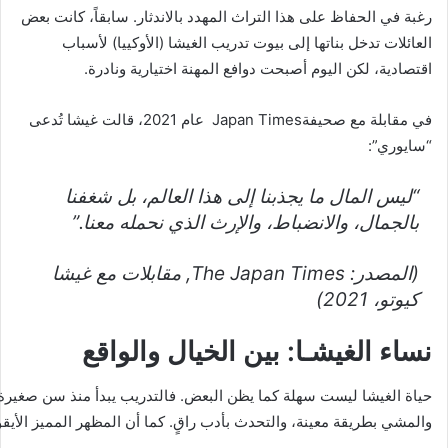
رغبة في الحفاظ على هذا التراث المهدد بالاندثار. سابقاً، كانت بعض
العائلات تدخل بناتها إلى بيوت تدريب الغيشا (الأوكييا) لأسباب
اقتصادية، لكن اليوم أصبحت دوافع المهنة اختيارية ونادرة.
في مقابلة مع صحيفةJapan Times عام 2021، قالت غيشا تُدعى
“سايوري”:
“ليس المال ما يجذبنا إلى هذا العالم، بل شغفنا
بالجمال، والانضباط، والإرث الذي نحمله معنا.”
(المصدر: The Japan Times, مقابلات مع غيشا
كيوتو، 2021)
نساء الغيشـا: بين الخيال والواقع
حياة الغيشا ليست سهلة كما يظن البعض. فالتدريب يبدأ منذ سن صغير
والمشي بطريقة معينة، والتحدث بأدب راقٍ. كما أن المظهر المميز الأ