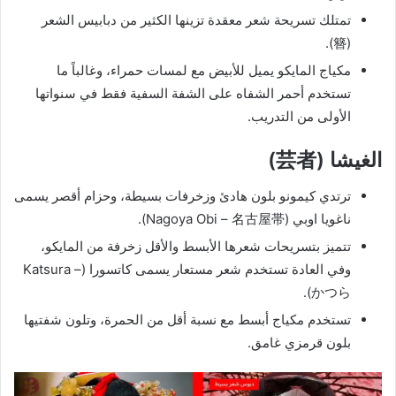
تمتلك تسريحة شعر معقدة تزينها الكثير من دبابيس الشعر
(簪).
مكياج المايكو يميل للأبيض مع لمسات حمراء، وغالباً ما
تستخدم أحمر الشفاه على الشفة السفية فقط في سنواتها
الأولى من التدريب.
الغيشا (芸者)
ترتدي كيمونو بلون هادئ وزخرفات بسيطة، وحزام أقصر يسمى
ناغويا اوبي (Nagoya Obi – 名古屋帯).
تتميز بتسريحات شعرها الأبسط والأقل زخرفة من المايكو،
وفي العادة تستخدم شعر مستعار يسمى كاتسورا (Katsura –
かつら).
تستخدم مكياج أبسط مع نسبة أقل من الحمرة، وتلون شفتيها
بلون قرمزي غامق.