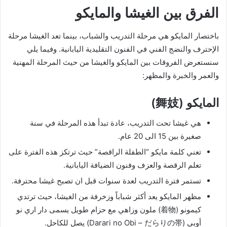
الفرق بين الغيشا والمايكو
باختصار المايكو هي مرحلة التدريب والشباب، بينما تعد الغيشا مرحلة
الإحترف والنضج الفني في الفنون التقليدية اليابانية. وفيما يلي
سنستعرض الفروقات بين المايكو والغيشا من حيث المرحلة المهنية
والعمر والخبرة والمظهر:
المايكو (舞妓)
هي غيشا تحت التدريب، عادة تبدأ هذه المرحلة في سنة
صغيرة بين 15 الى 20 عام.
تعني كلمة مايكو “الطفلة الراقصة” حيث ترتكز هذه الفترة على
تعلم الرقصة والعزف وفنون الضيافة اليابانية.
تستمر فترة التدريب لعدة سنوات قبل ان تصبح غيشا محترفة.
مظهر المايكو يعد أكثر شباباً وزخرفة من الغيشا، حيث ترتدي
كيمونو (着物) ملون وزاهي مع حزام طويل يسمى دار اري نو
أوبي (Darari no Obi – だらりの帯) يصل للكاحل.