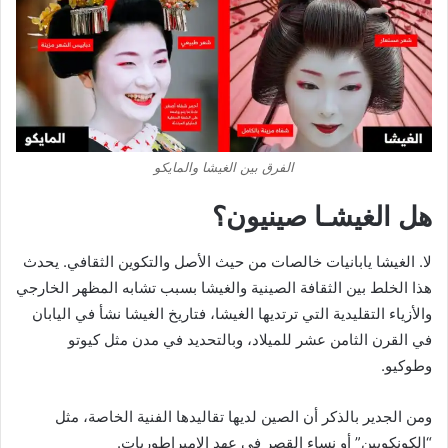
الفرق بين الغيشا والمايكو
هل الغيشـا صينيون؟
لا. الغيشا يابانيات خالصات من حيث الأصل والتكوين الثقافي. يحدث
هذا الخلط بين الثقافة الصينية والغيشا بسبب تشابه المظهر الخارجي
والأزياء التقليدية التي ترتديها الغيشا، فتاريخ الغيشا نشأ في اليابان
في القرن الثامن عشر للميلاد، وبالتحديد في مدن مثل كيوتو
وطوكيو.
ومن الجدير بالذكر أن الصين لديها تقاليدها الفنية الخاصة، مثل
“الكونكوبين” أو نساء القصر في عهد الإمبراطوريات.