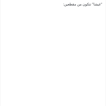
“غيشا” تتكون من مقطعين: