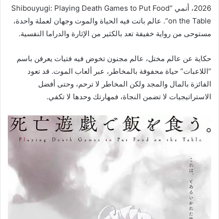
2026، أنمي “Shibouyugi: Playing Death Games to Put Food
on the Table“. عالم باتت فيه الحياة والموت وجهان لعملة واحدة،
مستوحى من رواية خفيفة تعد بالكثير من الإثارة والدراما النفسية.
حكاية عن عالم مختل، عالم مجنون تخوض فيه فتيات يعرفن باسم
“اللاعبات” حياة محفوفة بالمخاطر، عبر ألعاب الموت. قد تعود
الفائزة بالمال والمجد ولكن المخاطر لا ترحم، وحتى أفضل
الاستراتيجيات لا تضمن النجاة، فمهارتك وحدها لا تكفي.