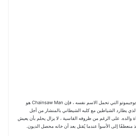
استنادًا إلى سلسلة المانجا اليابانية للمؤلف تاتسوكي فوجيموتو التي تحمل الاسم نفسه ، فإن Chainsaw Man هو
، الذي يطارد الشياطين مع كلبه الشيطاني بالمنشار من أجل
فاة والده. على الرغم من ظروفه القاسية ، لا يزال يحلم بأن يعيش
 منعطفًا إلى الأسوأ عندما يُقتل بعد أن خانه محصل الديون.