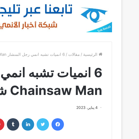
الرئيسية
/
مقالات
/
6 انميات تشبه انمي رجل المنشار Chainsaw Man شاهدها الآن
6 انميات تشبه انمي
Chainsaw Man شاهدها الآن
4 يناير، 2023
فيسبوك
تويتر
لينكدإن
‏Tumblr