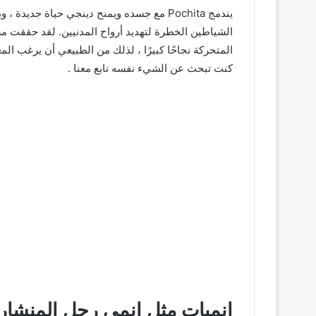
يندمج Pochita مع جسده ويمنح دينجي حياة جد
الشياطين الخطرة لتهديد أرواح المدنيين. لقد حققت مشا
المتحركة نجاحًا كبيرًا ، لذلك من الطبيعي أن يرغب ا
كنت تبحث عن الشيء نفسه نابع معنا .
انميات مثل انمي رجل المنشار