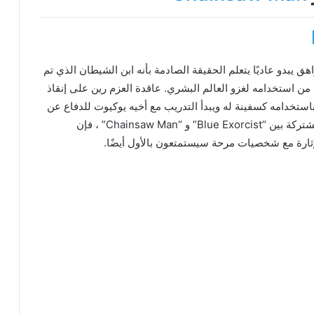
ومورا ، وهو مراهق يبدو عاديًا يتعلم الحقيقة الصادمة بأنه ابن الشيطان الذي تم
ن يومًا ما من استخدامه لغزو العالم البشري. عاقدة العزم رين على إنقاذ
باستخدامه كسفينة له ويبدأ التدريب مع أخيه يوكيوت للدفاع عن
آسيا. على الرغم من عدم وجود الكثير من القواسم المشتركة بين “Blue Exorcist” و “Chainsaw Man” ، فإن
ارة مع شخصيات مرحة سيستمتعون بالأول أيضًا.