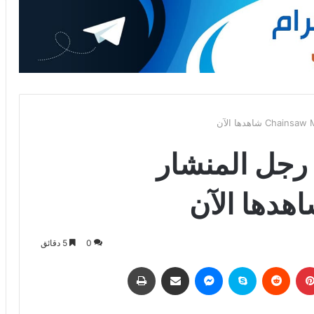
 رجل المنشار
0
5 دقائق
بينتيريست
‏Reddit
سكايب
ماسنجر
مشاركة عبر البريد
طباعة