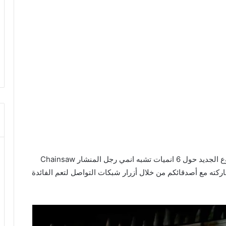
أهلاً بكم زوار شبكة أخبار الأنمي الكرام في هذا الموضوع الجديد حول 6 انميات تشبه انمي رجل المنشار Chainsaw
اركته مع أصدقائكم من خلال أزرار شبكات التواصل لتعم الفائدة