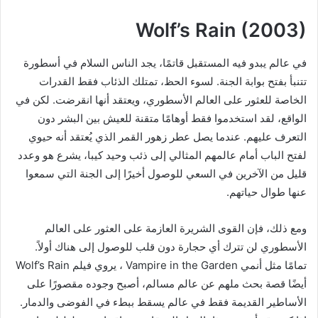
Wolf’s Rain (2003)
في عالم يبدو فيه المستقبل قاتمًا، يجد الناس السلام في أسطورة
تتنبأ بفتح بوابة الجنة. لسوء الحظ، تمتلك الذئاب فقط القدرات
الخاصة للعثور على العالم الأسطوري، ويعتقد أنها انقرضت. لكن في
الواقع، لقد استخدموا فقط أوهامًا متقنة للعيش بين البشر دون
التعرف عليهم. عندما يصل عطر زهور القمر الذي يُعتقد أنه حيوي
لفتح الباب أمام عالمهم المثالي إلى ذئب وحيد كيبا، يشرع هو وعدد
قليل من الآخرين في السعي للوصول أخيرًا إلى الجنة التي سمعوا
عنها طوال حياتهم.
ومع ذلك، فإن القوى الشريرة العازمة على العثور على العالم
الأسطوري لن تترك أي حجارة دون قلب للوصول إلى هناك أولاً.
تمامًا مثل أنمي Vampire in the Garden ، يروي فيلم Wolf’s Rain
أيضًا قصة بحث ملهم عن عالم مسالم، أصبح وجوده مقصورًا على
الأساطير القديمة فقط في عالم يسقط ببطء في الفوضى والدمار.