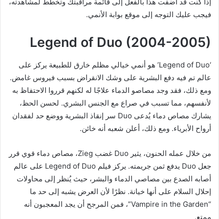
إذا كنت قد أضفت هذا بالفعل إلى قائمة مراقبتك وتخطط لمشاهدته،
فيجب عليك التوجه إلى موقع بوابة الأنمي.
Legend of Duo (2004-2005)
‘Legend of Duo’ هو أنمي خيالي مظلم خارق للطبيعة يركز على
عالم تم فيه دفع البشرية على وشك الانقراض بسبب فيروس غامض.
ومع ذلك، فقد وجد مصاصو الدماء علاجًا له لكنهم قرروا الاحتفاظ به
لأنفسهم، مما تسبب في صراع مع الجنس البشري. لحسن الحظ،
يشارك مصاص دماء يُدعى Duo سر إنقاذ البشرية ووضع حد لفقدان
أرواح الأبرياء. ومع ذلك، أعلن شعبه أنه خائن.
من خلال عمله الحنون، يثير Duo غضب Zieg، مصاص دماء قوي قرر
جعل Duo يدفع ثمن جريمته. يركز فيلم Legend of Duo على عالم
أصابه الصدع بين مصاصي الدماء والبشر، حيث يُنظر إلى محاولات
إحلال السلام على أنها خيانة. نظرًا لأن العرض يشبه إلى حد ما
“Vampire in the Garden”، فمن المرجح أن يجد المعجبون أنه
ممتع.