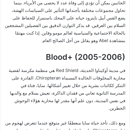
الجانبين يمكن أن تؤدي إلى وفاة عدد لا يحصى من الأبرياء. بينما
تحاول مجموعات مختلفة بأجنداتها التأثير على السياسات الهشة،
يضع القس أبيل نايترود حياته على المحك باستمرار للحفاظ على
السلام بين العرقين. قد يذكر التوازن الدقيق بين الفصيلين المشجعين
بالحالة الاجتماعية والسياسية لعالم مومو وفاين. إذا كنت مهتمًا
بمشاهدة Abel وهو يقاتل من أجل الصالح العام.
Blood+ (2005-2006)
في مدينة أوكيناوا الحديثة، Red Shield هي منظمة مكرسة لقضية
محاربة المخلوقات الخالدة المسماة Chiropteran، القادرة على
التنكر ككائنات بشرية من خلال تغيير أشكالها. سايا، فتاة في
المدرسة الثانوية تعاني من فقدان الذاكرة، تعيش بسلام مع والديها
في نفس المدينة، دون علم أنها مقدر لها محاربة هؤلاء الوحوش
الخطرين.
ومع ذلك، تأخذ حياة سايا منعطفًا غير متوقع عندما تتعرض لهجوم من