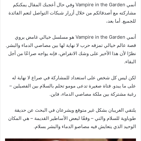
أنمي Vampire in the Garden وفي حال أعجبك المقال يمكنكم
مشاركته مع أصدقائكم من خلال أزرار شبكات التواصل لتعم الفائدة
للجميع. أما بعد،
أنمي Vampire in the Garden هو مسلسل خيالي غامض يروي
قصة عالم خيالي تمزقه حرب لا نهاية لها بين مصاصي الدماء والبشر.
نظرًا لأن هذا الأخير على وشك الانقراض، فإنه يواجه صراعًا من أجل
البقاء.
لكن ليس كل شخص على استعداد للمشاركة في صراع لا نهاية له
على ما يبدو. فتاة صغيرة تدعى مومو تحلم بالسلام بين الفصيلين –
رغبة مشتركة بين ملكة مصاصي الدماء، فاين.
يلتقي الغريبان بشكل غير متوقع ويشرعان في البحث عن حديقة
طوباوية للسلام والتي – وفقًا لبعض الأساطير القديمة – هي المكان
الوحيد الذي يتعايش فيه مصاصو الدماء والبشر بسلام.