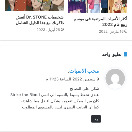
شخصيات Dr. STONE أنعش
أكثر الأنميات المرتقبة في موسم
ذاكرتك مع هذا الدليل الشامل
ربيع عام 2022
26 أبريل، 2023
16 مارس، 2022
تعليق واحد
ي
محب الانميات
:
ق
9 سبتمبر، 2022 الساعة 11:23 م
و
شكرا على النصائح
ل
عندي تحفظ بسيط بالنسبة الى انمي Strike the Blood
كان من الممكن تقديمه بشكل افضل مما شاهدته
كما ان الجانب البصري ليس بالمستوى المطلوب
رد