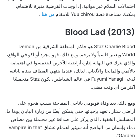
احتمالات السلام غير مواتية. إذا وجدت الفرضية مثيرة للاهتمام،
يمكنك مشاهدة قصة Yuuichirou للانتقام
من هنا
.
Blood Lad (2013)
Staz Charlie Blood هو حاكم المنطقة الشرقية من Demon
World ويعتبر قاسياً ولا يرحم. ومع ذلك، فهو مجرد أوتاكو في الواقع،
والذي يترك في النهاية إدارة أراضيه للآخرين لينغمسوا في اهتمامه
بالأنمي والمانجا والألعاب. لذلك، عندما ينتهي المطاف بفتاة يابانية
تُدعى Fuyumi Yanagi في عالم الشياطين، يكون Staz متحمسًا
أكثر من أي وقت مضى.
ومع ذلك، بعد وفاة فويومي ياناجي المفاجئة بسبب هجوم على
أراضي ستاز ، تعهد بإحيائها حتى يتمكن أيضًا من زيارة اليابان يومًا ما.
المسلسل الخفيف الذي يركز على صداقة غير محتملة بين مصاص
دماء وإنسان من الواضح أنه سيثير اهتمام عشاق “Vampire in the
Garden”.