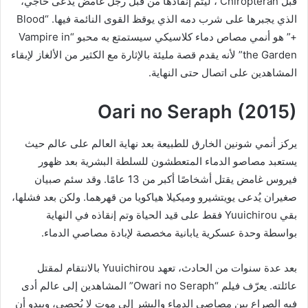
قبل Chiropteran ، ليتم إنقاذها من قبل رجل غامض يدعى حاجي،
الذي يجبرها على شرب دمه الذي يوقظ القوى النائمة فيها. “Blood
+” هو أنمي مصاص دماء كلاسيكي سيستمتع به محبو “Vampire in
the Garden” لأنه يقدم قصة مليئة بالإثارة مع الكثير من الألغاز لإبقاء
المشاهدين على اتصال حتى النهاية.
Oari no Seraph (2015)
يركز أنمي شونين الخارق للطبيعة بعد نهاية العالم على عالم حيث
يستعبد مصاصو الدماء المتعطشون للسلطة البشرية بعد ظهور
فيروس غامض يقتل أشخاصًا أكبر من 13 عامًا. وقد سئم صبيان
صغيران يُدعى يويتشيرو وميكيلا هياكويا من قهرهما. ولكن بعد فشلها،
بقي Yuuichirou فقط على قيد الحياة وتم إنقاذه في النهاية
بواسطة وحدة عسكرية يابانية مخصصة لإبادة مصاصي الدماء.
بعد عدة سنوات من الحادث، تعهد Yuuichirou بالانتقام لمقتل
عائلته. يعرّف فيلم “Owari no Seraph” المشاهدين إلى عالم أدى
فيه الصراع بين مصاصي الدماء والبشر إلى موت لا يُحصى، ويبدو أن