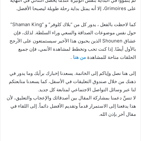
لم ينمووا في البداية بنفس الوتيرة عندما يحصل الثنائي في النهاية
على Grimoires، إلا أنه يمثل بداية رحلة طويلة ليصبحا الأفضل.
كما لاحظت بالفعل ، يدور كل من “بلاك كلوفر” و “Shaman King”
حول نفس موضوعات الصداقة والسعي وراء السلطة. لذلك، فإن
عشاق Shounen الذين يحبون هذا الأخير سيستمتعون على الأرجح
بالأول أيضًا. إذا كنت تحب وتخطط لمشاهدة الأنمي، فإن جميع
الحلقات متاحة للمشاهدة
من هنا
.
إلى هنا نصل وإياكم إلى الخاتمة. يسعدنا إخبارك برأيك وما يدور في
ذهنك من خلال صندوق التعليقات في الأسفل، كما يسعدنا متابعتكم
لنا عبر وسائل التواصل الاجتماعي لمتابعة كل جديد.
لا تنسَّ دعمنا بمشاركة المقال بين أصدقائك والإعجاب والتعليق، لأن
هذا يدفعنا إلى الاستمرار قدماً وتقديم الأفضل دائماً. إلى اللقاء في
مقال آخر بإذن الله.