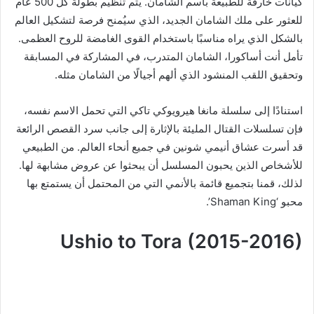
كيانات خارقة للطبيعة باسم الشامان. يتم تنظيم بطولة كل 500 عام
للعثور على ملك الشامان الجديد، الذي سيُمنح فرصة لتشكيل العالم
بالشكل الذي يراه مناسبًا باستخدام القوى الغامضة للروح العظمى.
تأمل أنت أساكورا، الشامان المتدرب، في المشاركة في المسابقة
وتحقيق اللقب المنشود الذي ألهم أجيالًا من الشامان مثله.
استنادًا إلى سلسلة مانغا هيرويوكي تاكي التي تحمل الاسم نفسه،
فإن تسلسلات القتال المليئة بالإثارة إلى جانب سرد القصص الرائعة
قد أسرت عشاق أنيمي شونين في جميع أنحاء العالم. من الطبيعي
للأشخاص الذين يحبون المسلسل أن يبحثوا عن عروض مشابهة لها.
لذلك، قمنا بتجميع قائمة بالأنمي التي من المحتمل أن يستمتع بها
محبو ‘Shaman King’.
Ushio to Tora (2015-2016)