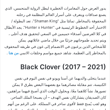
يدور العرض حول المغامرات الخطيرة لبطل الرواية المتحمس، الذي
يصنع صداقات ويتعرف على أسرار العالم المظلمة في رحلته
المحفوفة بالمخاطر. تمامًا مثل “Shaman King”، تعد البطولة /
الاختبار أحد الخطوط الرئيسية في “Hunter x Hunter”. يجد الأبطال
في كلا العرضين أصدقاء حميمين في السعي لتحقيق هدف أعلى ،
ويتم تحديد طموحاتهم جزئيًا من خلال ماضي عائلاتهم. يمكن
للأشخاص الذين يرغبون في الانضمام إلى غون في طريقه المحفوف
بالمخاطر إلى العظمة. شاهد جميع مواسم وحلقات الانمي
من هنا
.
Black Clover (2017 – 2021)
عندما يتخلى والديهما عن أستا ويونو في نفس اليوم في نفس
الكنيسة، تتم مقابلة مصائرهما مع بعضهما البعض بطرق لا يمكن
تصورها. نشأ كلاهما معًا، وبحلول الوقت الذي أصبح فيهما مراهقين،
كان الصديقان يتشاركان نفس الهدف – أن يصبحا الملك الساحر،
وهو لقب يُمنح فقط لأقوى ساحر في المملكة. على الرغم من أنهم