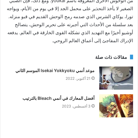
من الوحوش الأخرى المعروفة باسم youkai. ومع ذلك، فإن الصبي
الصغير لا يأخذ التحذير على محمل الجد إلا في يوم من الأيام، ويواجه
تورا، يوكاي الشرس الذي صدمه رمح الوحش القديم في قبو منزله.
بعد سلسلة من الأحداث التي أجبرته على تحرير الوحش، يتصالح
أوشيو أخيرًا مع التهديد الذي تشكله القوى الخارقة في العالم. يدفعه
الإدراك المفاجئ إلى أعماق العالم الروحي.
مقالات ذات صلة
موعد أنمي Isekai Yokkyoku الموسم الثاني
21 أكتوبر، 2022
أفضل المعارك في أنمي Bleach بالترتيب
3 أغسطس، 2023