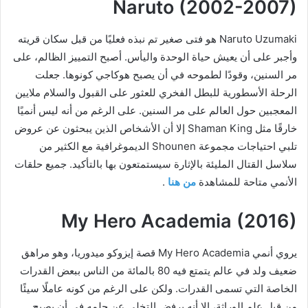
Naruto (2002-2007)
Naruto Uzumaki هو فتى صغير تم نبذه فعليًا من قبل سكان قريته
وأجبر على أن يعيش حياة الوحدة واليأس. أصبح التمييز الظالم، على
مر السنين، وقودًا لطموحه في أن يصبح هوكاجي كونوها. جعلت
الرحلة الأسطورية للبطل الفخري للعثور على القبول والسلام ملايين
المعجبين حول العالم على مر السنين. على الرغم من أنه ليس أنميًا
خارقًا مثل Shaman King إلا أن الأشخاص الذين يبحثون عن عروض
تلبي احتياجات مجموعة Shounen الديموغرافية مع الكثير من
سلاسل القتال المليئة بالإثارة سيستمتعون بها بالتأكيد. جميع حلقات
الأنمي متاحة للمشاهدة
من
هنا
.
My Hero Academia (2016)
يروي أنمي My Hero Academia قصة إيزوكو ميدوريا، وهو مراهق
ضعيف ولد في عالم يتمتع فيه 80 بالمائة من الناس ببعض القدرات
الخاصة التي تسمى القدرات. ولكن على الرغم من كونه عاملًا سيئًا
من قبل علم الوراثة، إلا أنه يرفض التخلي عن حلمه في أن يصبح