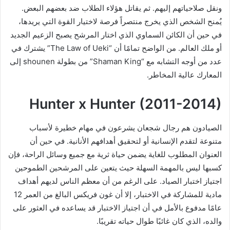
ونقل صلاحياتهم إليهم. ثم يقاتل هؤلاء الطلاب ضد بعضهم البعض.
يُمنح الشخص الذي يخرج منتصراً فرصة لاختيار القوة التي يريدها،
في حين أن الكائن السماوي الذي اختار المرشح يصبح الزعيم الجديد
أو ملك العالم. من الواضح تمامًا أن “The Law of Ueki” يشترك في
عدد من أوجه التشابه مع “Shaman King” من بطولة shounen إلى
المعارك عالية المخاطر.
Hunter x Hunter (2011-2014)
الصيادون هم رجال شجعان يشرعون في مهام خطيرة لأسباب
متنوعة لتقدم الإنسانية أو لتحقيق أهدافهم الأنانية. في حين أن
العنوان المطلوب للغاية يضمن حياة ثرية مع جميع وسائل الراحة، فإن
كسبها ليس بالمهمة السهلة حيث يتعين على المرشحين الطموحين
اجتياز اختبار الصياد. على الرغم من أن معظم الناس لديهم أهداف
مادية للمشاركة في الاختبار، إلا أن غون فريكس البالغ من العمر 12
عامًا مدفوع بالأمل في أن اجتياز الاختبار قد يساعده في العثور على
والده، الذي كان غائبًا طوال حياته تقريبًا.