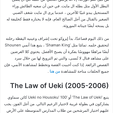
البطل الأول مثل بطله ال مايت. في حين أن سعيه الطائش وراء
المستحيل يبدو غبيًا للآخرين ، عندما يرى ال مايت شغف الصبي
الصغير بالقتال من أجل الصالح العام، فإنه لا يختاره فقط كخليفة له
بل يمنحه أيضًا جيناته الموروثة.
من ذلك اليوم فصاعدًا، بدأ إيزوكو تحت إشراف وعينيه اليقظة رحلته
لتحقيق حلمه. تمامًا مثل ‘Shaman King’ ، يتبع هذا أنمي Shounen
أيضًا مراهقًا مهووسًا بفكرة أن يصبح الأفضل. يحتوي كلا العرضين
على مشاهد قتال لا تُنسى، والتي تم الترويج لها من خلال سرد
القصص الرائعة. إذا كنت أحببت القصة وتخطط لمشاهدة الأنمي، فإن
جميع الحلقات متاحة للمشاهدة
من هنا
.
The Law of Ueki (2005-2006)
يتبع ‘The Law of Ueki’ أو ‘Ueki no Housoku’ 100 كائن سماوي
يشاركون في بطولة غريبة لاختيار الزعيم التالي. من أجل الفوز، يجب
عليهم اختيار المرشحين من طلاب المدارس المتوسطة على الأرض