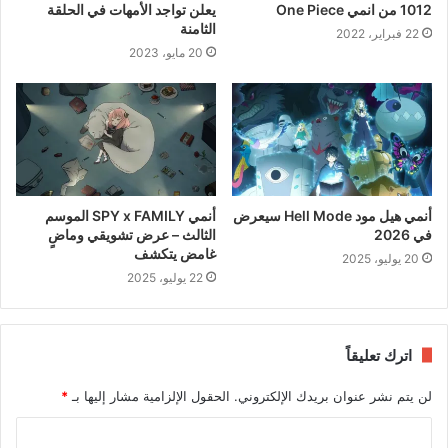
1012 من انمي One Piece
يعلن تواجد الأمهات في الحلقة
الثامنة
22 فبراير، 2022
20 مايو، 2023
أنمي هيل مود Hell Mode سيعرض
أنمي SPY x FAMILY الموسم
في 2026
الثالث – عرض تشويقي وماضٍ
غامض يتكشف
20 يوليو، 2025
22 يوليو، 2025
اترك تعليقاً
لن يتم نشر عنوان بريدك الإلكتروني.
الحقول الإلزامية مشار إليها بـ
*
ا