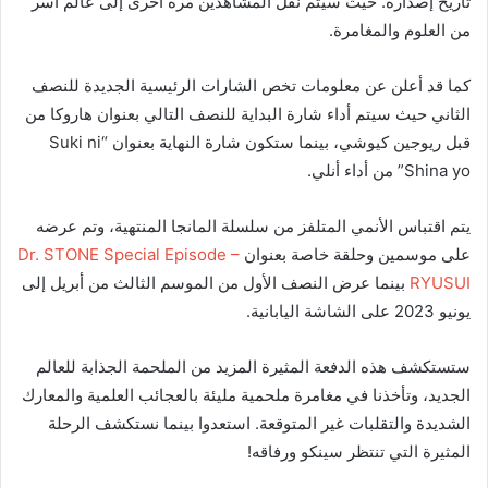
تاريخ إصداره. حيث سيتم نقل المشاهدين مرة أخرى إلى عالم آسر
من العلوم والمغامرة.
كما قد أعلن عن معلومات تخص الشارات الرئيسية الجديدة للنصف
الثاني حيث سيتم أداء شارة البداية للنصف التالي بعنوان هاروكا من
قبل ريوجين كيوشي، بينما ستكون شارة النهاية بعنوان “Suki ni
Shina yo” من أداء أنلي.
يتم اقتباس الأنمي المتلفز من سلسلة المانجا المنتهية، وتم عرضه
على موسمين وحلقة خاصة بعنوان
Dr. STONE Special Episode –
RYUSUI
بينما عرض النصف الأول من الموسم الثالث من أبريل إلى
يونيو 2023 على الشاشة اليابانية.
ستستكشف هذه الدفعة المثيرة المزيد من الملحمة الجذابة للعالم
الجديد، وتأخذنا في مغامرة ملحمية مليئة بالعجائب العلمية والمعارك
الشديدة والتقلبات غير المتوقعة. استعدوا بينما نستكشف الرحلة
المثيرة التي تنتظر سينكو ورفاقه!