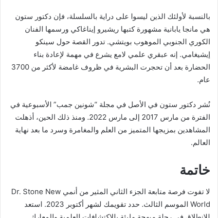
بالنسبة لأولئك الذين ليسوا على دراية بالسلسلة، فإن دكتور ستون
هي مانجا يابانية مشهورة كتبها ريشيرو إيناغاكي ورسمها الفنان
الكوري الجنوبي الموهوب بويتشي. تدور القصة حول سينكو
إيشيغامي. إنه عبقري علمي لامع يشرع في مهمة لإعادة بناء
الحضارة بعد أن تحجرت البشرية في ظروف غامضة لأكثر من 3700
عام.
نُشر دكتور ستون في الأصل في مجلة “شونين جمب” الأسبوعية في
الفترة من مارس 2017 إلى مارس 2022. ومنذ ذلك الحين، أذهلت
المشاهدين بمزيجها المتميز من العلم والمغامرة وسرد ما بعد نهاية
العالم.
خاتمة
لا تفوت فرصة متابعة الجزء الثاني المثير من أنمي Dr. Stone New
World الموسم الثالث. حدد تقويمك لشهر أكتوبر 2023. استعد
للانطلاق في رحلة مبهجة مليئة بالاكتشافات العلمية والمعارك