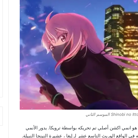
ن إنتاج DMM Pictures ، هو انمي اكشن أصلي تم تحريكه بواسطة ترويكا. يدور الأنمي
في الواقع الوريث التاسع عشر لـ إيغا ، عشيرة النينجا النبيلة.