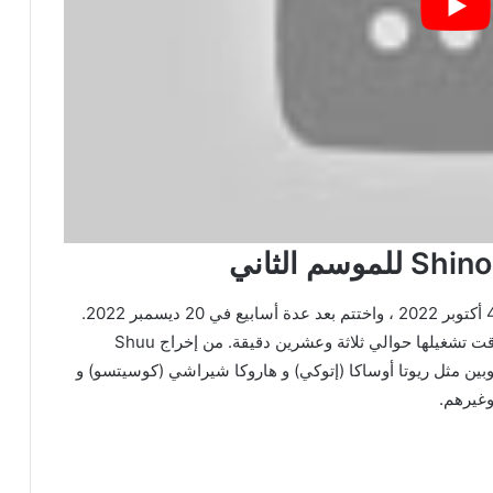
صدر الموسم الأول من انمي ‘Shinobi no Ittoki’ في 4 أكتوبر 2022 ، واختتم بعد عدة أسابيع في 20 ديسمبر 2022.
ويتألف المسلسل من اثنتي عشرة حلقة كل منها يبلغ وقت تشغيلها حوالي ثلاثة وعشرين دقيقة. من إخراج Shuu
ن موهوبين مثل ريوتا أوساكا (إتوكي) و هاروكا شيراشي (كوسيتسو) و
وغيرهم.