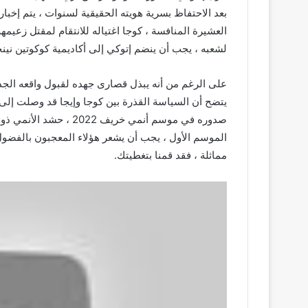
بعد الاحتفاظ بسرية هويته الحقيقية لسنوات ، يتم إخبا
العشيرة المنافسة ، كوجا اغتياله للانتقام لمقتل زعيمه
لشعبه ، يجب أن ينضم إتوكي إلى أكاديمية كوكوتين نينج
على الرغم من أنه يبذل قصارى جهده لقبول واقعه الجدي
يتضح أن السياسة القذرة بين كوجا وإيجا قد وصلت إلى
صدوره في موسم أنمي خريف 2
الموسم الأول ، يجب أن يشعر هؤلاء المعجبون بالفضو
مماثلة ، فقد قمنا بتغطيتك.