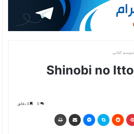
 صدور انمي Shinobi no Ittoki
0
3 دقائق
بينتيريست
‏Reddit
سكايب
ماسنجر
مشاركة عبر البريد
طباعة