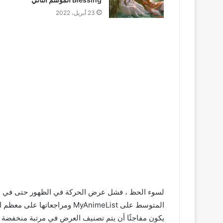
23 أبريل، 2022
المتوسط ​​على MyAnimeList ومرا
يكون مفاجئًا أن يتم تصنيف العرض في مرتبة منخفضة جد