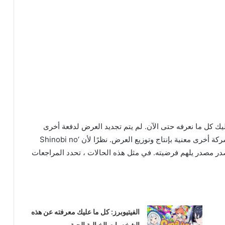
علق بالموسم الثاني من ‘Shinobi no Ittoki’ ، إليك كل ما نعرفه حتى الآن. لم يتم تجديد العرض لدفعة أخرى
بواسطة Studio TROYCA أو DMM Pictures أو أي شركة أخرى معنية بإنتاج وتوزيع العرض. نظرًا لأن ‘Shinobi no
 مصدر مصدر يلهم فرضيته. في مثل هذه الحالات ، تحدد المراجعات
الفيتيوبرز: كل ما عليك معرفته عن هذه
الشخصيات الخيالية الحية