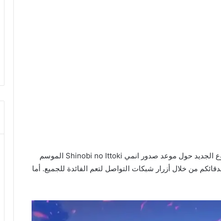
أهلاً بكم زوار شبكة أخبار الأنمي الكرام في هذا الموضوع الجديد حول موعد صدور انمي Shinobi no Ittoki الموسم
ائكم من خلال أزرار شبكات التواصل لتعم الفائدة للجميع. أما