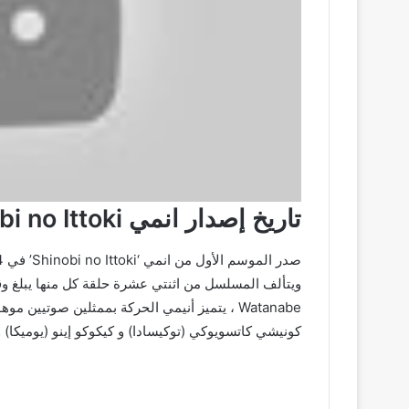
تاريخ إصدار انمي Shinobi no Ittoki للموسم الثاني
Watanabe ، يتميز أنيمي الحركة بممثلين صوتيي
كونيشي كاتسويوكي (توكيسادا) و كيكوكو إينو (يوميكا) 