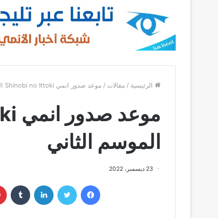
الرئيسية
/
مقالات
/
موعد صدور انمي Shinobi no Ittoki الموسم الثاني
موعد
الموسم الثاني
23 ديسمبر، 2022
فيسبوك
تويتر
لينكدإن
‏Tumblr