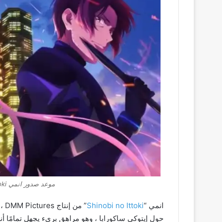
موعد صدور انمي Shinobi no Ittoki الموسم الثاني
انمي “
Shinobi no Ittoki
” م
حول إيتوكي ساكورابا ، وهو مراهق بريء يجهل تمامًا أنه 