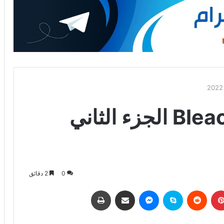
موعد صدور انمي Bleach الجزء الثاني
0
2 دقائق
بينتيريست
‏Reddit
سكايب
ماسنجر
مشاركة عبر البريد
طباعة