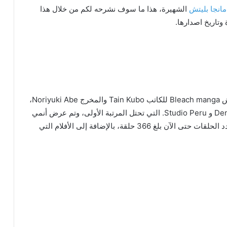
مانجا بليتش
الشهيرة، هذا ما سوف نشرحه لكم من خلال هذا
وتاريخ اصدارها.
هو مسلسل أنمي ياباني مقتبس من مانجا بليش Bleach manga للكاتب Tain Kubo والمخرج Noriyuki Abe،
وينتج بواسطة Japanese TV Tokyo بالتعاون مع Dentsu و Studio Peru. التي تحتل المرتبة الأولى، وتم عرض أنمي
Bleach منذ عام 2003، ويستمر عرضها حتى الآن، وعدد الحلقات حتى الآن بلغ 366 حلقة، بالإضافة إلى الأفلام التي