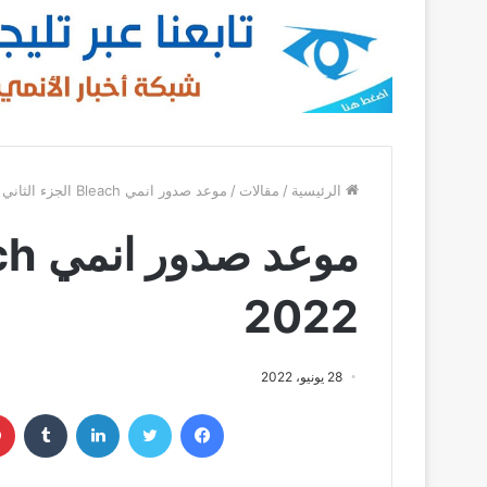
الرئيسية
/
مقالات
/
موعد صدور انمي Bleach الجزء الثاني 2022
2022
28 يونيو، 2022
فيسبوك
تويتر
لينكدإن
‏Tumblr