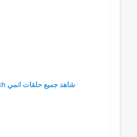
شاهد جميع حلقات انمي Bleach بليتش الجزء الثاني من هنا