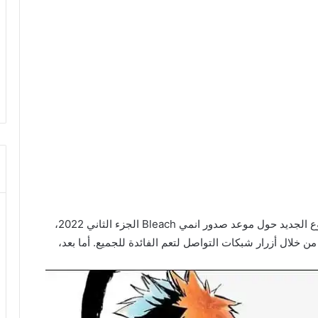
أهلاً بكم زوار شبكة أخبار الأنمي الكرام في هذا الموضوع الجديد حول موعد صدور انمي Bleach الجزء الثاني 2022،
خلال أزرار شبكات التواصل لتعم الفائدة للجميع. أما بعد،