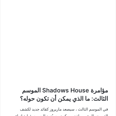
مؤامرة Shadows House الموسم
الثالث: ما الذي يمكن أن تكون حوله؟
في الموسم الثالث ، سيصعد ماريروز كقائد جديد لكشف
الغموض الوهمي بإذن من كيت وسيُعهد إليه بمسؤولية إنهاء