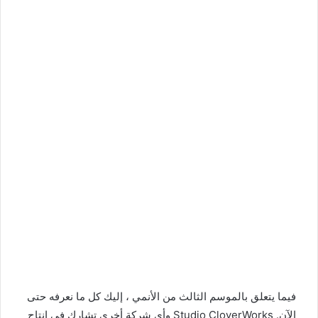
فيما يتعلق بالموسم الثالث من الأنمي ، إليك كل ما نعرفه حتى
الآن. Studio CloverWorks وأي شركة أخرى تشارك في إنتاج