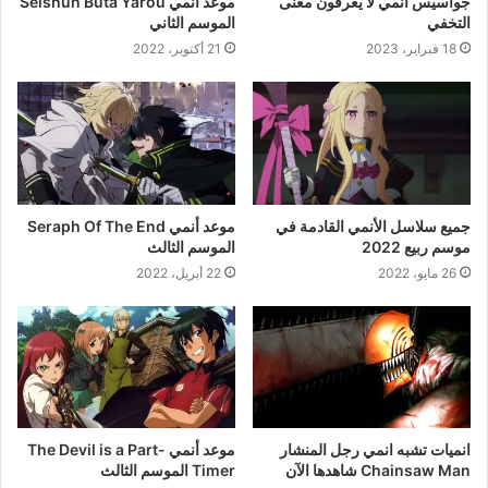
جواسيس أنمي لا يعرفون معنى
موعد أنمي Seishun Buta Yarou
التخفي
الموسم الثاني
18 فبراير، 2023
21 أكتوبر، 2022
جميع سلاسل الأنمي القادمة في
موعد أنمي Seraph Of The End
موسم ربيع 2022
الموسم الثالث
26 مايو، 2022
22 أبريل، 2022
انميات تشبه انمي رجل المنشار
موعد أنمي The Devil is a Part-
Chainsaw Man شاهدها الآن
Timer الموسم الثالث