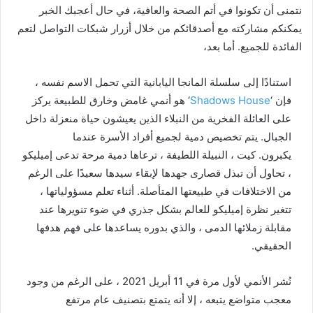
نتمنى أن تكونوا في أتم الصحة والعافية، في حال أعجبك الخبر
يمكنكم مشاركته مع أصدقائكم من خلال أزرار شبكات التواصل لتعم
الفائدة للجميع. أما بعد،
استنادًا إلى سلسلة المانجا اليابانية التي تحمل الاسم نفسه ،
فإن ‘
Shadows House
‘ هو أنمي غامض وخارق للطبيعة يركز
على العائلة الفخرية من النبلاء الذين يعيشون حياة منعزلة داخل
الجبال. يتم تخصيص دمية لجميع أفراد الأسرة عندما
يكبرون. كيت ، النبيلة اللطيفة ، ترعاها دمية مرحة تدعى إميليكو
، تحاول أن تبذل قصارى جهدها لإبقاء سيدها سعيدًا على الرغم
من الاختلافات في طبيعتها المتأصلة. أثناء تعلم مسؤولياتها ،
تتغير نظرة إميليكو للعالم بشكل جذري في ضوء تنويرها عند
مقابلة زملائها الدمى ، والذي بدوره يساعدها على فهم هدفها
الحقيقي.
نُشر الأنمي لأول مرة في 11 أبريل 2021 ، على الرغم من وجود
معجب متواضع يتبعه ، إلا أنه يتمتع بتصنيف عام مرتفع