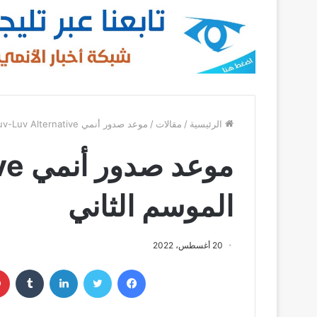
الرئيسية
/
مقالات
/
موعد صدور أنمي Muv-Luv Alternative الموسم الثاني
موع
الموسم الثاني
20 أغسطس، 2022
فيسبوك
تويتر
لينكدإن
‏Tumblr