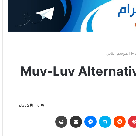
د صدور أنمي Muv-Luv Alternative
0
2 دقائق
بينتيريست
‏Reddit
سكايب
ماسنجر
مشاركة عبر البريد
طباعة