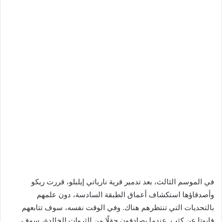
في الموسم الثالث، بعد تدمير قرية نارياتي إيلبلو، قررت ريكو
وأصدقاؤها استكشاف أعماق الطبقة السادسة، دون علمهم
بالتحديات التي تنتظرهم هناك. وفي الوقت نفسه، سوف تتابعهم
فابوتا عن كثب. عندما يصادفون حقلًا من الثروات الخالدة، سوف