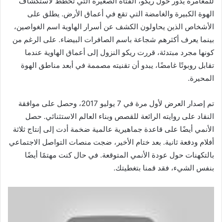
للمغامرة يدور حول ريكو، الفتاة الصغيرة التي تخطط لاستكشاف
الهوة الكبيرة والغامضة التي تقع في أعماق الأرض. يطلق على
الأشخاص الذين يحاولون الكشف عن أسرار الهاوية اسم الغواصين،
بينما يعرف أكثرهم شجاعة باسم الصافرات البيضاء. على الرغم من
كونها مجرد مبتدئة، قررت ريكو النزول إلى أعماق الهاوية عندما
تقابل روبوتًا غامضًا، يبدو أن تقنيته مصممة في أبعد مناطق الهوة
المحيرة.
تم إصدار العرض لأول مرة في 7 يوليو 2017، وحصل على موافقة
النقاد على روايته الرائعة للقصص وبناء العالم الاستثنائي. حصل
الأنمي أيضًا على قاعدة جماهيرية عالمية ضخمة أدت إلى إنتاج ثلاثة
أفلام ودفعة ثانية. بعد ختام الأخير، ضجت منصات التواصل الاجتماعي
بالتكهنات حول عودة الأنمي المتوقعة. في حال كنت مهتمًا أيضًا
بنفس الشيء، فقد قمنا بتغطيتك.