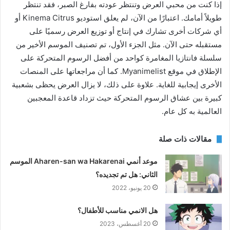
إذا كنت من محبي العرض وتنتظر عودته بفارغ الصبر، فقد تنتظر
طويلاً أمامك. اعتبارًا من الآن، لم يعلق استوديو Kinema Citrus أو
أي شركات أخرى تشارك في إنتاج أو توزيع العرض رسميًا على
مستقبله حتى الآن. مثل الجزء الأول، تم تصنيف الموسم الأخير من
سلسلة فانتازيا المغامرة كواحد من أفضل الرسوم المتحركة على
الإطلاق في موقع Myanimelist. كما أن مراجعاتها على المنصات
الأخرى إيجابية للغاية. علاوة على ذلك، لا يزال العرض يحظى بشعبية
كبيرة بين عشاق الرسوم المتحركة حيث تزداد قاعدة المعجبين
العالمية به كل عام.
مقالات ذات صلة
موعد أنمي Aharen-san wa Hakarenai الموسم
الثاني: هل تم تجديده؟
20 يونيو، 2022
هل الانمي مناسب للأطفال؟
20 أغسطس، 2023