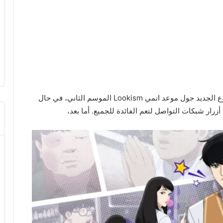
أهلاً بكم زوار شبكة أخبار الأنمي الكرام في هذا الموضوع الجديد حول موعد انمي Lookism الموسم الثاني، في حال
رار شبكات التواصل لتعم الفائدة للجميع. أما بعد،