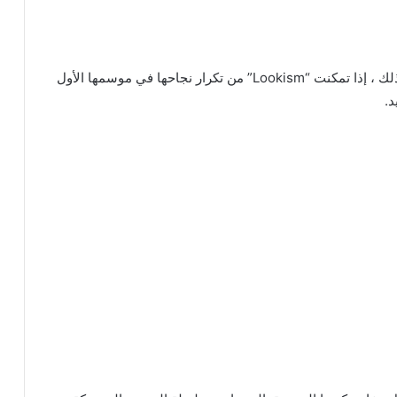
تلقت العروض الثلاثة المذكورة أعلاه مواسم متعددة. لذلك ، إذا تمكنت “Lookism” من تكرار نجاحها في موسمها الأول
د.