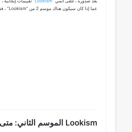
بعد صدوره ، تلقى انمي “
Lookism
” تقييمات إيجابية ،
عما إذا كان سيكون هناك موسم 2 من “Lookism” ، فقد قمنا بتغطية ذلك ، تابع معنا .
Lookism الموسم الثاني: متى قد يخرج؟