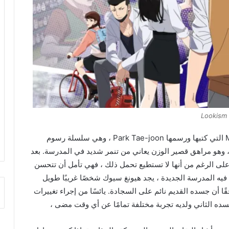
Lookism
تم تطوير انمي “Lookism 2022” من سلسلة Manhwa التي كتبها ورسمها Park Tae-joon ، وهي سلسلة رسوم
حركة كورية جنوبية تحكي قصة Park Hyung-seok ، وهو مراهق قصير الوزن يعاني من تنمر شديد في المدرسة. بعد
لى الرغم من أنها لا تستطيع تحمل ذلك ، فهي تأمل أن تتحسن
فيه المدرسة الجديدة ، يجد هيونغ سيوك شخصًا غريبًا طويل
قًا أن جسده القديم نائم على السجادة. يائسًا من إجراء تغييرات
ده الثاني ولديه تجربة مختلفة تمامًا عن أي وقت مضى ،