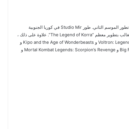
لم يؤكد مبدعو المسلسل ولا مدراء Netflix التنفيذيون تطور الموسم الثاني. طور Studio Mir في كوريا الجنوبية
الموسم الأول. يشتهر استوديو الرسوم المتحركة في الغالب بتطوير معظم “The Legend of Korra”. علاوة على ذلك ،
طوّر Studio Mir عروضًا متحركة مثل Voltron: Legendary Defender و Kipo and the Age of Wonderbeasts و
Dota: Dragon’s Blood ؛ وأفلام مثل Big Fish & Begonia و Mortal Kombat Legends: Scorpion’s Revenge و