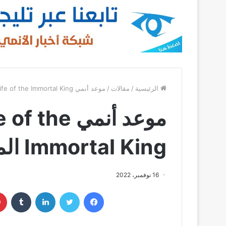
الرئيسية
/
مقالات
/
موعد أنمي The Daily Life of the Immortal King الموسم الرابع؟
موعد أنمي e
Immortal King الموسم الرابع؟
16 نوفمبر، 2022
فيسبوك
تويتر
لينكدإن
‏Tumblr