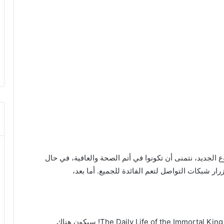
وع الجديد، نتمنى أن تكونوا في أتم الصحة والعافية، في حال
ر شبكات التواصل لتعم الفائدة للجميع. أما بعد،
تم طرح المقطع الدعائي للموسم الرابع من أنمي The Daily Life of the Immortal King! سيكون هناك