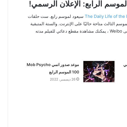
 الموسم الرابع: الإعلان الرسمي!
The Daily Life of the
سيعود لموسم رابع. ست حلقات
البالغ عددها 18 حلقة من الموسم الثالث متاحة حاليًا على الإنترنت. والستة المتبقية
من الاثني عشر الأصلية ستصل في وقت لاحق. على Weibo ، يمكنك مشاهدة مقطع دعائي للفيلم مدته
لي
موعد صدور انمي Mob Psycho
100 الموسم الرابع
26 ديسمبر، 2022