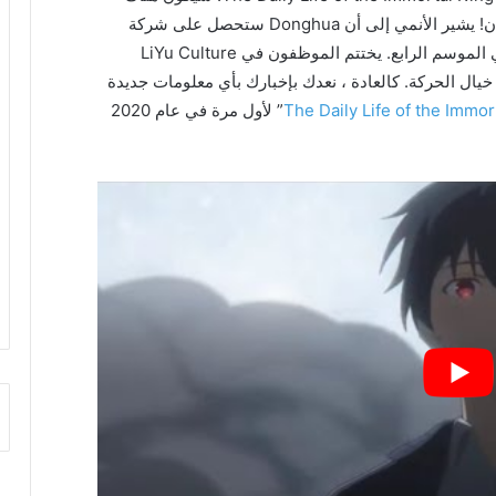
موسم رابع من الأنمي، والجماهير غارقة في الإعلان! يشير الأنمي إلى أن Donghua ستحصل على شركة
إنتاج جديدة بدلاً من استوديو الرسوم المتحركة في الموسم الرابع. يختتم الموظفون في LiYu Culture
سلسلة خيال الحركة. كالعادة ، نعدك بإخبارك بأي معلومات جديدة
The Daily Life of the Immor
” لأول مرة في عام 2020