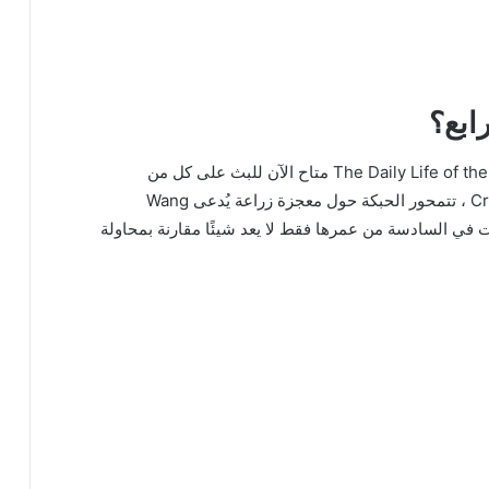
ابع؟
الموسم الأول من برنامج الأنمي The Daily Life of the Immortal King متاح الآن للبث على كل من
Crunchyroll و Netflix. وفقًا لملخص Crunchyroll ، تتمحور الحبكة حول معجزة زراعة يُدعى Wang
كانت في السادسة من عمرها فقط لا يعد شيئًا مقارنة بمحاولة