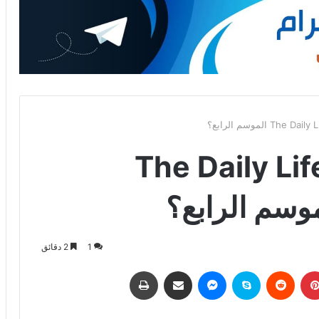
The Daily Life of th
1
2 دقائق
بينتيريست
‏Reddit
سكايب
ماسنجر
مشاركة عبر البريد
طباعة