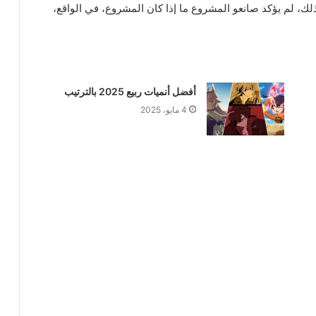
Dy التي تم بثها في 18 يونيو 2021. ومع ذلك، لم يؤكد صانعو المشروع ما إذا كان المشروع، في الواقع،
أفضل أنميات ربيع 2025 بالترتيب
4 مايو، 2025