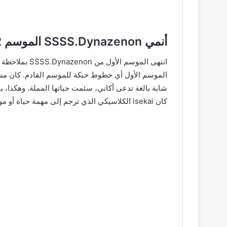
أنمي SSSS.Dynazenon الموسم 2: تفاصيل المؤامرة!
شابة بالغة تدعى أكاني، سئمت حياتها المملة. وهكذا، ب
كان isekai الكلاسيكي الذي ترجم إلى مهمة حياة أو موت. في نهاية الموسم، واجهت أكاني الخلاص النهائي لها.