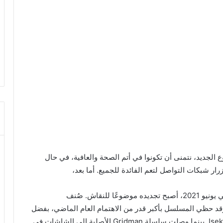
وع الجديد، نتمنى أن تكونوا في أتم الصحة والعافية، في حال
ر شبكات التواصل لتعم الفائدة للجميع. أما بعد،
في يونيو 2021، أصبح تجديده موضوعًا للنقاش. صُنف
Dynaz على أنه أحد أفضل العروض لعام 2021. وقد حظي المسلسل بأكبر قدر من الاهتمام العام الماضي، بفضل
أسلوبه في سرد ​​القصص والأسلوب الجديد في عالم Isekai. بينما وصلت سلسلة Gridman الأصلية إلى الشاشات في