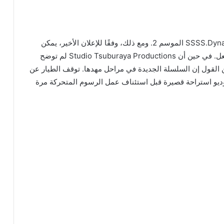
في وقت كتابة هذا التقرير، لم تبدأ أعمال إنتاج SSSS.Dynazenon الموسم 2. ومع ذلك، وفقًا للإعلان الأخير، يمكن
القول إن GRIDMAN x DYNAZENON قيد الإنتاج بالفعل. في حين أن Studio Tsuburaya Productions لم توضح
ن القول إن السلسلة الجديدة في مراحل مهدها. توقف الطيار عن
توديو استراحة قصيرة قبل استئناف عمل الرسوم المتحركة مرة