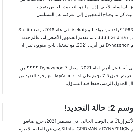
ظهرت السلسلة الأصلية، Gridman لأول مرة في عام 1993 كواحد من رواد النوع isekai. في عام 2018، وضع Studio
Trigger القصة في المقدمة مرة أخرى. مع إعادة تشغيل SSSS.Gridman ، تم تقديم الجمهور الأصغر إلى عالم جديد
تمامًا. في وقت لاحق، تم إصدار التكملة التي تحمل اسم Dynazenon في أبريل 2021. مع تشغيل ناجح متوقع، تبين أن
في العديد من الرسوم البيانية، تم تصنيف المسلسل على أنه أفضل أنمي لعام 2021. سجل SSSS.Dynazenon 7 من
10. علاوة على ذلك، أكثر من 27 ألف مستخدم صنفوا العروض فوق 7.5 نجوم على MyAnimeList. مع وجود العديد من
زال الجدول الزمني فقط قيد التساؤل.
تجديد SSSS.Dynazenon الموسم الثاني في الحالة الأكثر إرباكًا في الوقت الحالي. في ديسمبر 2021، خرج صانعو
السلسلة الأصلية بالإعلان عن مشروع تعاوني جديد باسم GRIDMAN x DYNAZENON. جاء الكشف عن الحلقة الأخيرة