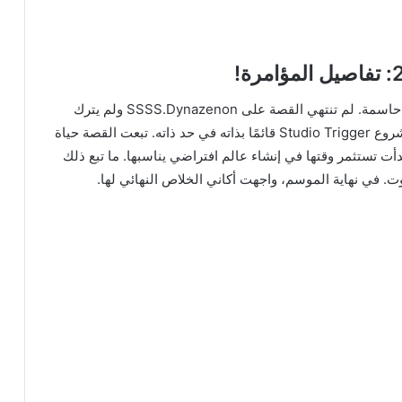
انتهى الموسم الأول من SSSS.Dynazenon بملاحظة حاسمة. لم تنتهي القصة على SSSS.Dynazenon ولم يترك
الموسم الأول أي خطوط حبكة للموسم القادم. كان مشروع Studio Trigger قائمًا بذاته في حد ذاته. تبعت القصة حياة
دأت تستثمر وقتها في إنشاء عالم افتراضي يناسبها. ما تبع ذلك