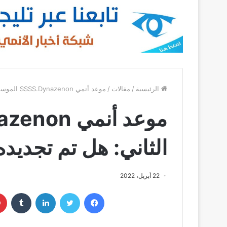
الرئيسية
/
مقالات
/
موعد أنمي SSSS.Dynazenon الموسم الثاني: هل تم تجديده؟
الثاني: هل تم تجديده
22 أبريل، 2022
فيسبوك
تويتر
لينكدإن
‏Tumblr