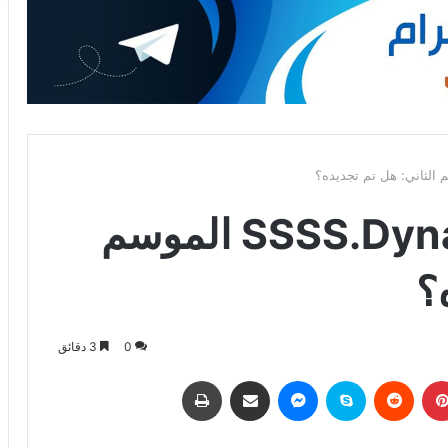
موعد أنمي SSSS.Dynazenon الموسم
؟
0
3 دقائق
بينتيريست
‏Reddit
سكايب
ماسنجر
مشاركة عبر البريد
طباعة