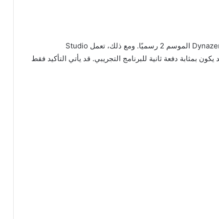
وبالتالي، لتوضيح ذلك بكلمات أبسط، لم يتم تأكيد Dynazenon الموسم 2 رسميًا. ومع ذلك، تعمل Studio
مشروع جانبي قد يكون بمثابة دفعة ثانية للبرنامج التجريبي. قد يأتي التأكيد فقط