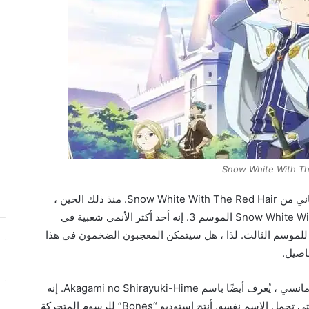
Snow White With Th
لقد مرت أكثر من خمس سنوات منذ انتهاء الموسم الثاني من Snow White With The Red Hair. منذ ذلك الحين ،
كان عشاق هذا الأنمي يائسين لرؤية Snow White With The Red Hair الموسم 3. إنه أحد أكثر الأنمي شعبية في
ر للموسم الثالث. لذا ، هل سيتمكن المعجبون الضخمون في هذا
اصيل.
Snow White With The Red Hair هو أنمي ياباني رومانسي ، يُعرف أيضًا باسم Akagami no Shirayuki-Hime. إنه
اقتباس من سلسلة شوجو مانجا من سوراتا أكيزوكي التي تحمل الاسم نفسه. أنتج استوديو “Bones” للرسوم المتحركة