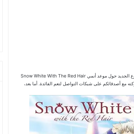
أهلاً بكم زوار شبكة أخبار الأنمي الكرام في هذا الموضوع الجديد حول موعد أنمي Snow White With The Red Hair
ه مع أصدقائكم على شبكات التواصل لتعم الفائدة. أما بعد،