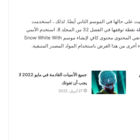
قيت على حالها في الموسم الثاني أيضًا. لذلك ، استخدمت
العظام الكتب الأربعة التالية في التكملة. وجدت السلسلة نقطة توقفها في الفصل 32 من المجلد 8. استخدم الأنمي
ثلث إجمالي مادة المصدر فقط. لذلك ، لا يزال لدى صانعي المحتوى محتوى كافٍ لإنشاء موسم Snow White With
سم
جميع الأنميات القادمة في مايو 2022 لا
يجب أن تفوتك
27 أبريل، 2022