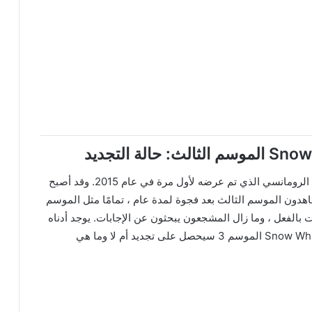
كان Akagami no Shirayuki-Hime أحد أفضل الأنمي الرومانسي الذي تم عرضه لأول مرة في عام 2015. وقد أصبح
دون الموسم الثالث بعد فجوة لمدة عام ، تمامًا مثل الموسم
الفعل ، وما زال المشجعون يبحثون عن الإجابات. يوجد أدناه
التحليل التفصيلي لما إذا كان Snow White With The Red Hair الموسم 3 سيحصل على تجديد أم لا وما هي