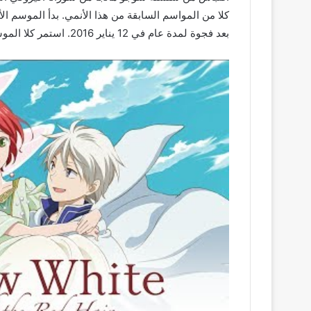
بعد فجوة لمدة عام في 12 يناير 2016. استمر كلا الموسمين لمدة اثني عشر حلقة لكل منهما.