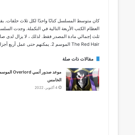
كان متوسط ​​المسلسل كتابًا واحدًا لكل ثلاث حلقات. ب
The Red Hair الموسم 2. يمكنهم حتى عمل أربع أجزاء أخرى من هذا العرض باستخدام المواد المصدر المتبقية.
مقالات ذات صلة
موعد صدور أنمي Overlord المو
الخامس
4 أكتوبر، 2022