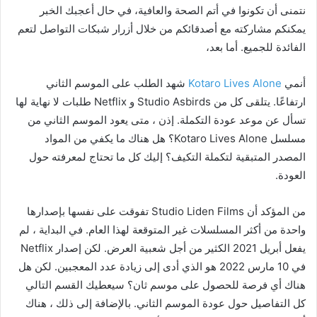
نتمنى أن تكونوا في أتم الصحة والعافية، في حال أعجبك الخبر
يمكنكم مشاركته مع أصدقائكم من خلال أزرار شبكات التواصل لتعم
الفائدة للجميع. أما بعد،
أنمي
Kotaro Lives Alone
شهد الطلب على الموسم الثاني
ارتفاعًا. يتلقى كل من Studio Asbirds و Netflix طلبات لا نهاية لها
تسأل عن موعد عودة التكملة. إذن ، متى يعود الموسم الثاني من
مسلسل Kotaro Lives Alone؟ هل هناك ما يكفي من المواد
المصدر المتبقية لتكملة التكيف؟ إليك كل ما تحتاج لمعرفته حول
العودة.
من المؤكد أن Studio Liden Films تفوقت على نفسها بإصدارها
واحدة من أكثر المسلسلات غير المتوقعة لهذا العام. في البداية ، لم
يفعل أبريل 2021 الكثير من أجل شعبية العرض. لكن إصدار Netflix
في 10 مارس 2022 هو الذي أدى إلى زيادة عدد المعجبين. لكن هل
هناك أي فرصة للحصول على موسم ثان؟ سيعطيك القسم التالي
كل التفاصيل حول عودة الموسم الثاني. بالإضافة إلى ذلك ، هناك