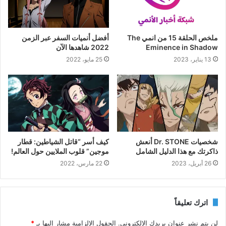
ملخص الحلقة 15 من انمي The
أفضل أنميات السفر عبر الزمن
Eminence in Shadow
2022 شاهدها الآن
13 يناير، 2023
25 مايو، 2022
شخصيات Dr. STONE أنعش
كيف أسر “قاتل الشياطين: قطار
ذاكرتك مع هذا الدليل الشامل
موجين” قلوب الملايين حول العالم!
26 أبريل، 2023
22 مارس، 2022
اترك تعليقاً
لن يتم نشر عنوان بريدك الإلكتروني.
الحقول الإلزامية مشار إليها بـ
*