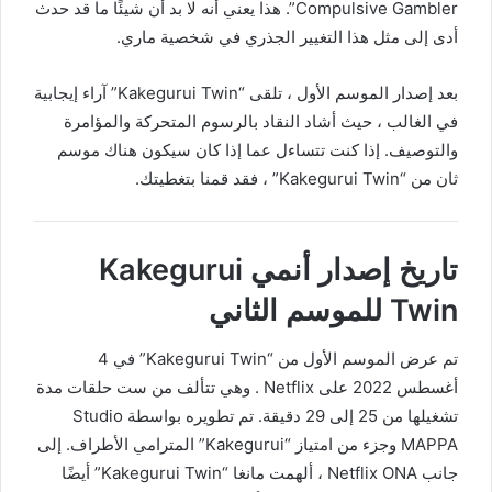
Compulsive Gambler”. هذا يعني أنه لا بد أن شيئًا ما قد حدث
أدى إلى مثل هذا التغيير الجذري في شخصية ماري.
بعد إصدار الموسم الأول ، تلقى “Kakegurui Twin” آراء إيجابية
في الغالب ، حيث أشاد النقاد بالرسوم المتحركة والمؤامرة
والتوصيف. إذا كنت تتساءل عما إذا كان سيكون هناك موسم
ثان من “Kakegurui Twin” ، فقد قمنا بتغطيتك.
تاريخ إصدار أنمي Kakegurui
Twin للموسم الثاني
تم عرض الموسم الأول من “Kakegurui Twin” في 4
أغسطس 2022 على Netflix . وهي تتألف من ست حلقات مدة
تشغيلها من 25 إلى 29 دقيقة. تم تطويره بواسطة Studio
MAPPA وجزء من امتياز “Kakegurui” المترامي الأطراف. إلى
جانب Netflix ONA ، ألهمت مانغا “Kakegurui Twin” أيضًا