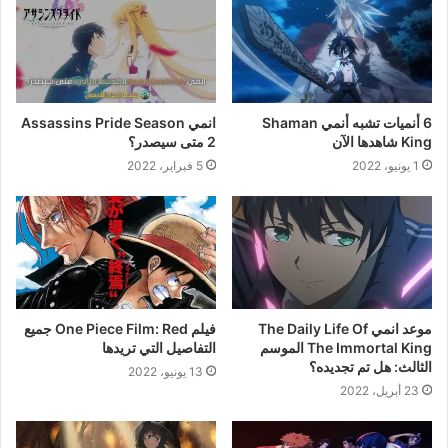
6 أنميات تشبه أنمي Shaman
انمي Assassins Pride Season
King شاهدها الآن
2 متى سيصدر؟
1 يونيو، 2022
5 فبراير، 2022
موعد انمي The Daily Life Of
فيلم One Piece Film: Red جميع
The Immortal King الموسم
التفاصيل التي تريدها
الثالث: هل تم تجديده؟
13 يونيو، 2022
23 أبريل، 2022