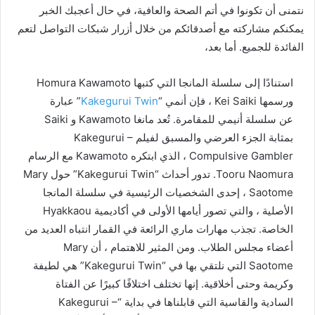
نتمنى أن تكونوا في أتم الصحة والعافية، في حال أعجبك الخبر
يمكنكم مشاركته مع أصدقائكم من خلال أزرار شبكات التواصل لتعم
الفائدة للجميع. أما بعد،
استنادًا إلى سلسلة المانجا التي كتبها Homura Kawamoto
ورسمها Kei Saiki ، فإن أنمي “
Kakegurui Twin
” عبارة
عن سلسلة أنيمي للمقامرة. تُعد مانغا Kawamoto و Saiki
بمثابة الجزء العرضي والمسبق لفيلم Kakegurui –
Compulsive Gambler ، الذي ابتكره Kawamoto مع الرسام
Tooru Naomura. تدور أحداث “Kakegurui Twin” حول Mary
Saotome ، إحدى الشخصيات الرئيسية في سلسلة المانجا
الأصلية ، والتي تصور أيامها الأولى في أكاديمية Hyakkaou
الخاصة. تجذب مهارات ماري الرائعة في القمار انتباه العديد من
أعضاء مجلس الطلاب. ومن المثير للاهتمام ، أن Mary
Saotome التي نلتقي بها في “Kakegurui Twin” هي لطيفة
وكريمة وحتى أخلاقية. إنها تختلف اختلافًا كبيرًا عن الفتاة
السادية والقاسية التي قابلناها في بداية “Kakegurui –