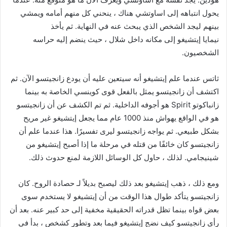
يحول انتباهه إلى اساوتشي هناك ، ينحني كل منهم أمامه ويمشي
بينهم ليجد الشخص الذي يبحث عنه في النهاية. ثم يأخذ
نيمايا إيتشيغو إلى مكانه داخل شلال ، حيث ينضم إليه حراسه
الشخصيون.
ثاتس عندما علم إيتشيغو أنه سيتعين عليه أن يودع زانجيتسو الآن. ثم
اكتشف أن زانجيتسو يمثل بالفعل قوى كوينسي الخاصة به بينما
زانباكوتو Spirit هو أجوفه الداخلية. ثم تم الكشف عن أن زانجيتسو
هو في الواقع يهواش منذ 1000 عام مما يجعل إيتشيغو غير مريح
بشكل طبيعي. ثم يواجه زانجيتسو ليرى تفسيرًا. هذا عندما علم أن
زانجيتسو كان خائفًا من قتله في مرحلة ما إذا أصبح إيتشيغو من
شينيجامي. لذلك ، حاول كل الوسائل اللازمة لمنع حدوث ذلك.
ومع ذلك ، ذهب إيتشيغو بعد ذلك ليصبح بديلاً لـ حصادة الروح. كان
زانجيتسو يتأكد طوال هذا الوقت من أن إيتشيغو لا يستخدم سوى
بعض قواه بينما تظل قدراته الحقيقية مخفية إلى حد كبير عنه. بعد أن
رأى زانجيتسو كيف نضج إيتشيغو فيما بعد وتطور كشخص ، بدأ في