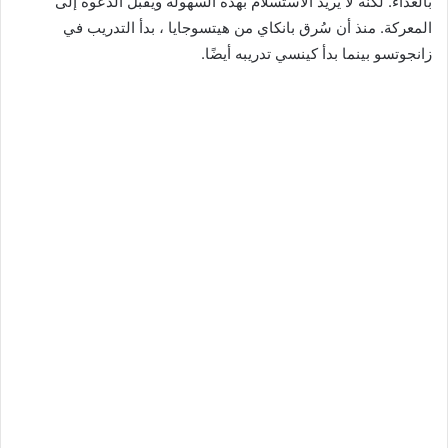
بالعداء. لكنه لا يريد الاستسلام بهذه السهولة ويقبل الدعوة إلى
المعركة. منذ أن سُرق بانكاي من هيتسوجايا ، بدأ التدريب في
زانجوتسو بينما بدأ كينسي تدريبه أيضًا.