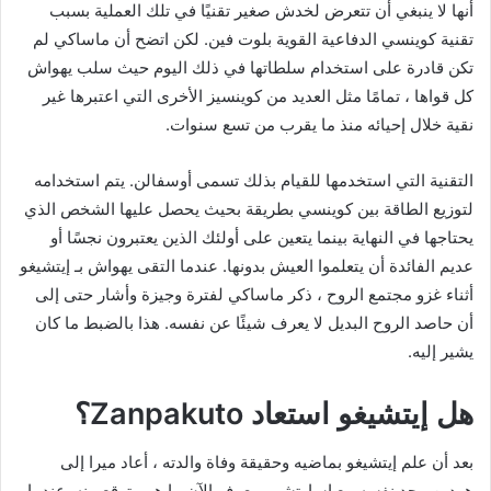
أنها لا ينبغي أن تتعرض لخدش صغير تقنيًا في تلك العملية بسبب
تقنية كوينسي الدفاعية القوية بلوت فين. لكن اتضح أن ماساكي لم
تكن قادرة على استخدام سلطاتها في ذلك اليوم حيث سلب يهواش
كل قواها ، تمامًا مثل العديد من كوينسيز الأخرى التي اعتبرها غير
نقية خلال إحيائه منذ ما يقرب من تسع سنوات.
التقنية التي استخدمها للقيام بذلك تسمى أوسفالن. يتم استخدامه
لتوزيع الطاقة بين كوينسي بطريقة بحيث يحصل عليها الشخص الذي
يحتاجها في النهاية بينما يتعين على أولئك الذين يعتبرون نجسًا أو
عديم الفائدة أن يتعلموا العيش بدونها. عندما التقى يهواش بـ إيتشيغو
أثناء غزو مجتمع الروح ، ذكر ماساكي لفترة وجيزة وأشار حتى إلى
أن حاصد الروح البديل لا يعرف شيئًا عن نفسه. هذا بالضبط ما كان
يشير إليه.
هل إيتشيغو استعاد Zanpakuto؟
بعد أن علم إيتشيغو بماضيه وحقيقة وفاة والدته ، أعاد ميرا إلى
هودين. يجد نفسه مع اساوتشي ويعرف الآن ما هو متوقع منه. عندما