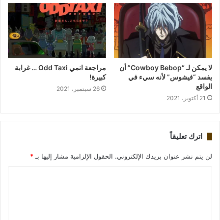
لا يمكن لـ “Cowboy Bebop” أن
مراجعة انمي Odd Taxi … غرابة
يفسد “فيشوس” لأنه سيء في
كبيرة!
الواقع
26 سبتمبر، 2021
21 أكتوبر، 2021
اترك تعليقاً
لن يتم نشر عنوان بريدك الإلكتروني.
الحقول الإلزامية مشار إليها بـ
*
ا
ل
ت
ع