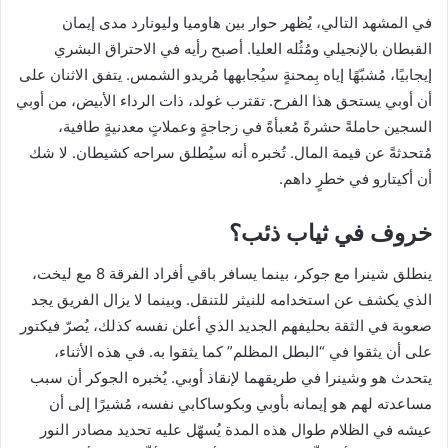
في المشهد التالي، يُظهر حوار بين هاوميا وليونارد مدى إيمان
القبطان بالإنجيلي ومُثُله العليا. أصبح رأيه في الاحتراق البشري
إيجابيًا، مُشبّهًا إياه بِمحنةٍ سيُجابهها مُريدو الشمس. يتفق الاثنان على
أن أوبي يستحق هذا الفرح. تقترب غولد، ذات الرداء الأبيض، من أوبي
السجين حاملةً حشرةً مُعبأةً في زجاجةٍ وعملاتٍ معدنيةٍ طافية،
مُتحدثةً عن قيمة المال. تُخبره أنه سيُطلق سراحه كشيطان. لا شك
أن أكيتارو في خطرٍ داهم.
خروف في ثياب ذئب؟
ينطلق شينرا مع جوكر، بينما يسافر باقي أفراد الفرقة 8 مع ليخت،
الذي يكشف عن استخدامه للنيثر للتنقل. وبينما لا يزال الفريق يجد
صعوبة في الثقة بحليفهم الجديد الذي أعلن نفسه كذلك، يُصرّ فيكتور
على أن يثقوا في “البطل المظلم” كما يثقوا به. في هذه الأثناء،
يتحدث هو وشينرا في طريقهما لإنقاذ أوبي. يُخبره الجوكر أن سبب
مساعدته لهم هو إيمانه بأوبي وبكوساكابي نفسه، مُشيرًا إلى أن
عيشه في الظلام طوال هذه المدة يُسهّل عليه تحديد مصادر النور