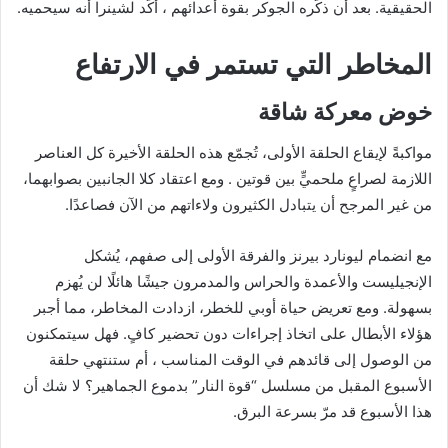
الحقيقية. بعد أن ذكّره الجوكر بقوة أعدائهم ، أكّد لشينرا أنه سيحميه.
المخاطر التي تستمر في الارتفاع
خوض معركة شاقة
مواكبةً لإيقاع الحلقة الأولى، تُجمّع هذه الحلقة الأخيرة كل العناصر
اللازمة لصراعٍ ملحميٍّ بين قوتين . ومع اعتقاد كلا الجانبين بصوابهما،
من غير المرجح أن يتبادل الكثيرون ولاءاتهم من الآن فصاعدًا.
مع انضمام ليونارد بيرنز والفرقة الأولى إلى صفهم، يُشكل
الإنجيليست والأعمدة والحراس والمدمرون جيشًا هائلًا لن يُهزم
بسهولة. ومع تعريض حياة أوبي للخطر، ازدادت المخاطر، مما أجبر
هؤلاء الأبطال على اتخاذ إجراءات دون تحضير كافٍ. فهل سيتمكنون
من الوصول إلى قائدهم في الوقت المناسب ، أم ستنتهي حلقة
الأسبوع المقبل من مسلسل “قوة النار” بدموع الجماهير؟ لا شك أن
هذا الأسبوع قد مرّ بسرعة البرق.