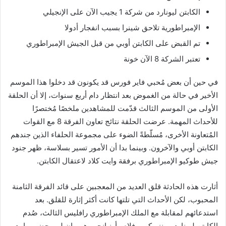
الكابتن ليونارد من شركة 1 يجيب الآن على الإنجيلي
الإمبراطورية تلاحق شينرا بسبب انفجار أدولا
تم القبض على الكابتن أوبي من قبل الجيش الإمبراطوري
تعتبر الشركة 8 الآن خونة
في حين أن بعض مُحبي فاير فورس قد يكونون قد دخلوا هذا الموسم
الأخير في حالة من الغموض بعد انتظار دام أربع سنوات، إلا أن الحلقة
الأولى من الموسم الثالث قدّمت للمشاهدين ملخصًا مُختصرًا
للأحداث المهمة. عرضت الحلقة نتائج تعاون الفرقة 8 مع القوات
المُتعاونة الأخرى، مُسلّطةً الضوء على مجموعة الحلفاء الذين جندهم
الكابتن أوبي والآخرون. وبينما بدا أن الأمور تسير بسلاسة، ظهر جنود
جيش طوكيو الإمبراطوري برفقة وايت كلاد لاعتقال الكابتن.
أثارت هذه الحادثة قلق العديد من المعجبين على قائد الفرقة الثامنة
المحبوب، لكن الأحداث التي تلتها كانت أكثر إثارة للقلق. بعد
استدعائهم لمقابلة مع الملك الإمبراطوري رافليس الثالث، صُدم
الكابتن ليونارد بيرنز وكريم فلام وأونيانجو وهيو يان لي بحضور وايت