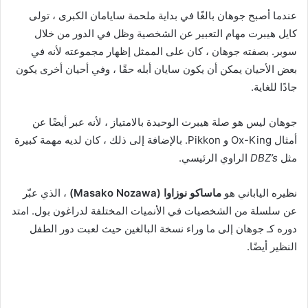
عندما أصبح جوهان بالغًا في بداية ملحمة سايامان الكبرى ، تولى
كايل هيبرت مهام التعبير عن الشخصية وظل في الدور من خلال
سوبر. بصفته جوهان ، كان على الممثل إظهار مجموعته لأنه في
بعض الأحيان يمكن أن يكون سايان أبله حقًا ، وفي أحيان أخرى يكون
جادًا للغاية.
جوهان ليس هو صلة هيبرت الوحيدة بالامتياز ، لأنه عبر أيضًا عن
أمثال Ox-King و Pikkon. بالإضافة إلى ذلك ، كان لديه مهمة كبيرة
مثل
DBZ’s
الراوي الرئيسي.
نظيره الياباني هو
ماساكو نوزاوا (Masako Nozawa)
، الذي عبّر
عن سلسلة من الشخصيات في الأنميات المختلفة لدراغون بول. امتد
دوره كـ جوهان إلى ما وراء نسخة البالغين حيث لعبت دور الطفل
النظير أيضًا.