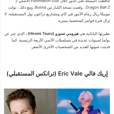
حافظت الممثلة على الدور خلال Funimation Dub الأصلي لـ
Dragon Ball Z ، ولعبت نسخة الكبار من Bulma. ومع ذلك ، تولت
مونيكا ريال زمام الأمور في كاي ومشاريع دراغون بول المستقبلية. لا
تزال فترة فولمر كشخصية مميزة.
نظيرتها اليابانية هي
هيرومي تسورو (Hiromi Tsuru) ،
الذي عبر عن
بولما لسنوات عديدة في مسلسلات الأنمي الأربعة الرئيسية. كما
قدمت صوتها للعديد من الشخصيات الأخرى الأصغر.
إريك فالي Eric Vale (ترانكس المستقبلي)