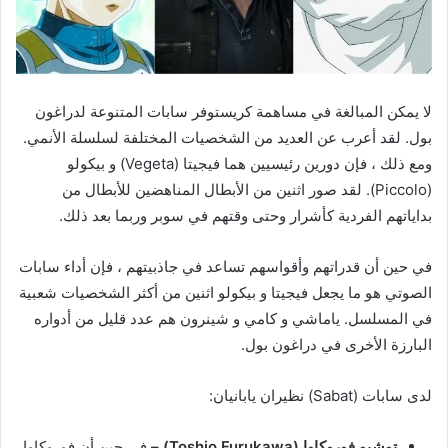
لا يمكن المبالغة في مساهمة كريستوفر سابات المتنوعة لدراغون
بول. لقد أعرب عن العديد من الشخصيات المختلفة لسلسلة الأنمي.
ومع ذلك ، فإن دورين رئيسيين هما فيجيتا (Vegeta) و بيكولو
(Piccolo). لقد صور اثنين من الأبطال المناهضين للأبطال من
بداياتهم الفردية كأشرار وحتى وقتهم في سوبر وربما بعد ذلك.
في حين أن قدراتهم وأقواسهم تساعد في جاذبيتهم ، فإن أداء سابات
الصوتي هو ما يجعل فيجيتا و بيكولو اثنين من أكثر الشخصيات شعبية
في المسلسل. ياماشي و كامي و شينرون هم عدد قليل من أدواره
البارزة الأخرى في دراغون بول.
لدى سابات (Sabat) نظيران يابانيان:
توشيو فوروكاوا (Toshio Furukawa) –
في حين أن فوروكاوا