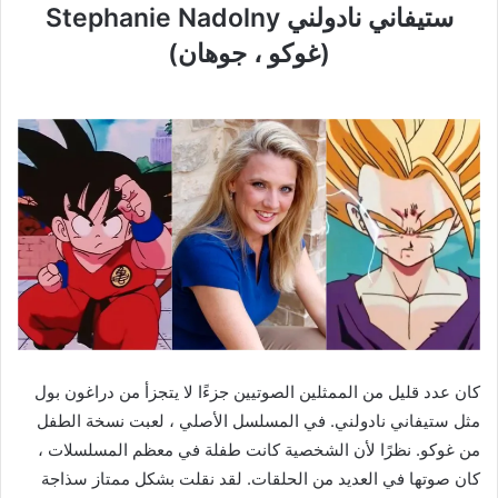
ستيفاني نادولني Stephanie Nadolny
(غوكو ، جوهان)
كان عدد قليل من الممثلين الصوتيين جزءًا لا يتجزأ من دراغون بول
مثل ستيفاني نادولني. في المسلسل الأصلي ، لعبت نسخة الطفل
من غوكو. نظرًا لأن الشخصية كانت طفلة في معظم المسلسلات ،
كان صوتها في العديد من الحلقات. لقد نقلت بشكل ممتاز سذاجة