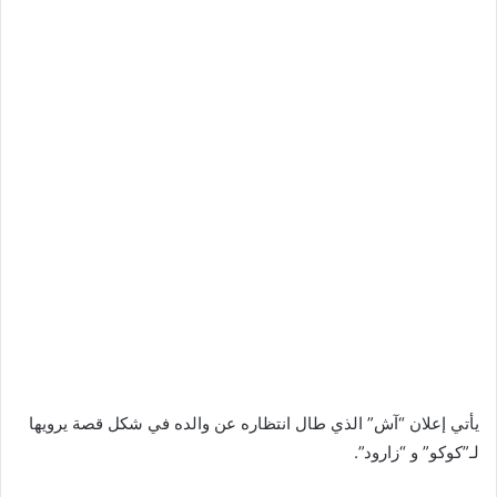
يأتي إعلان “آش” الذي طال انتظاره عن والده في شكل قصة يرويها
لـ”كوكو” و “زارود”.