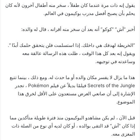
يقول إنه ذات مرة عندما كان طفلاً ، سخر منه أطفال آخرون لأنه كان
يحلم بأن يصبح أفضل مدرب بوكيمون في العالم.
أخبر “آش” “كوكو” أنه بعد أن سخر منه أقرانه ، قال له والده:
“الخريطة لهدفك هي داخلك. إذا استسلمت فلن يتحقق حلمك أبدًا “.
ويقول إنه بعد كل هذا الوقت ، ظلت هذه الرسالة عالقة معه
وساعدته في توجيهه.
هذا ما يزال لا يفسر مكان والده أو ما حدث له. ومع ذلك ، بينما تتبع
Secrets of the Jungle فيلمًا بديلاً عن فيلم Pokémon ، تجدر
الإشارة إلى أن صانعي العرض مستعدون على الأقل لخرق هذا
الموضوع.
قبل الآن ، لم يكن مشاهدو البوكيمون منذ فترة طويلة متأكدين مما
إذا كان “آش” قد التقى بوالده ، أو كان لديه أي نوع من الصلة ذات
المغزى معه.