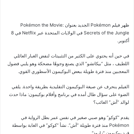
ظهر فيلم Pokémon الجديد بعنوان Pokémon the Movie:
Secrets of the Jungle في الولايات المتحدة عبر Netflix في 8
أكتوبر.
في حين أنه يحتوي على الكثير من التثبيتات لنفض الغبار العائلي
اللطيف ، مثل “بيكاتشو” الذي يصنع وجوهًا مضحكة وهو يلبي فضول
المعجبين منذ فترة طويلة ببعض البوكيمون الأسطوري القوي.
الفيلم ينحرف عن صيغة البوكيمون التقليدية بطريقة واحدة. يلقي
الضوء على سؤال طال أمده في برنامج وأفلام بوكيمون: ماذا حدث
لوالد “آش” الغائب؟
يقدم “كوكو” وهو صبي صغير في نفس عمر بطل الرواية في
Pokémon منذ فترة طويلة “آش”. نشأ “كوكو” في الغابة بواسطة
قرد بوكيمون “زارود”.