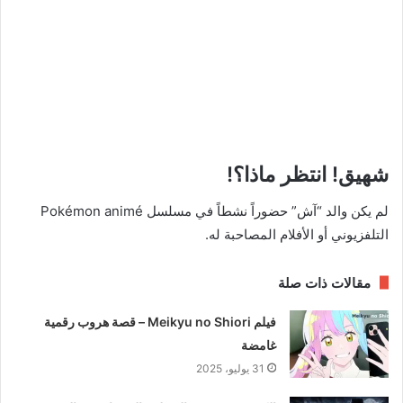
شهيق! انتظر ماذا؟!
لم يكن والد “آش” حضوراً نشطاً في مسلسل Pokémon animé
التلفزيوني أو الأفلام المصاحبة له.
مقالات ذات صلة
فيلم Meikyu no Shiori – قصة هروب رقمية
غامضة
31 يوليو، 2025