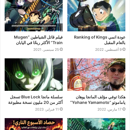
عودة انمي Ranking of Kings
فيلم قاتل الشياطين “Mugen
بالعام المقبل
Train” الأكثر ربحًا في اليابان
9 أغسطس، 2022
25 سبتمبر، 2021
هكذا توفي مؤلف المانجا يوهان
سلسلة مانجا Blue Lock تسجل
ياماموتو “Yohane Yamamoto”
أكثر من 20 مليون نسخة مطبوعة
17 مارس، 2022
11 فبراير، 2023