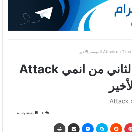
عرض دعائي للجزء الثاني من انمي Attack
Attack 
0
دقيقة واحدة
بينتيريست
‏Reddit
سكايب
ماسنجر
مشاركة عبر البريد
طباعة