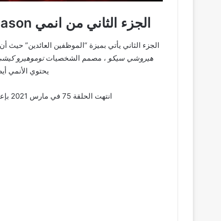
الجزء الثاني من انمي Attack on Titan The Final Season
الجزء الثاني يأتي بميزة “الموظفين العائدين” حيث أن 
هيروشي سيكو
، مصمم الشخصيات
توموهيرو كيش
يحتوي الأنمي أي
انتهت الحلقة 75 في مارس 2021 بإعلان أن الحلقة 76 ستنطلق “في الشتاء القادم”.