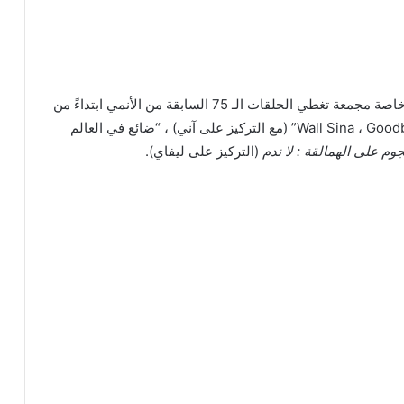
ستة عروض خاصة مجمعة تغطي الحلقات الـ 75 السابقة من الأنمي ابتداءً من
24 أكتوبر. كما ستعرض حلقات الأنمي الأصلية “Wall Sina ، Goodbye” (مع التركيز على آني) ، “ضائع في العالم
جوم على الهمالقة : لا ندم
(التركيز على ليفاي).