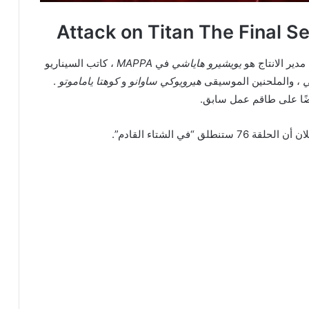
مدير الانتاج هو
يويشيرو هاياشي
في
MAPPA
، كاتب السيناريو
ي
، والملحنين الموسيقى
هيرويوكي ساوانو
و
كوهتا ياماموتو
.
ضًا على طاقم عمل سابق.