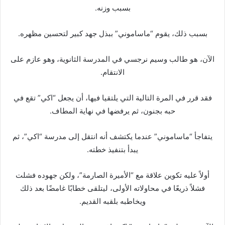
بسبب وزنه.
بسبب ذلك، يقوم “ماساموني” ببذل جهد كبير لتحسين مظهره.
الآن، هو طالب وسيم نرجسي في المدرسة الثانوية، وهو عازم على
الانتقام.
فقد قرر في المرة التالية التي يلتقيا فيها، أن يجعل “اكي” تقع في
حبه بجنون، ثم يرفضها في نهاية المطاف.
يتفاجأ “ماساموني” عندما يكتشف أنه انتقل إلى مدرسة “اكي”، ثم
يبدأ بتنفيذ خطته.
أولاً عليه تكوين علاقة مع “الأميرة الصارمة”، ولكن جهوده فشلت
فشلاً ذريعًا في محاولاته الأولى، ليتلقى خطابًا غامضًا بعد ذلك
ويخاطبه بلقبه القديم.