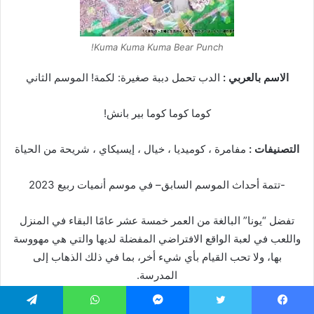
Kuma Kuma Kuma Bear Punch!
الاسم بالعربي :
الدب تحمل دببة صغيرة: لكمة! الموسم الثاني
كوما كوما كوما بير بانش!
التصنيفات :
مفامرة ، كوميديا ، خيال ، إيسيكاي ، شريحة من الحياة
-تتمة أحداث الموسم السابق– في موسم أنميات ربيع 2023
تفضل “يونا” البالغة من العمر خمسة عشر عامًا البقاء في المنزل
واللعب في لعبة الواقع الافتراضي المفضلة لديها والتي هي مهووسة
بها، ولا تحب القيام بأي شيء أخر، بما في ذلك الذهاب إلى
المدرسة.
عندما يمنحها تحديث جديد غريب زي دب فريد من نوعه بقدرات قوية،