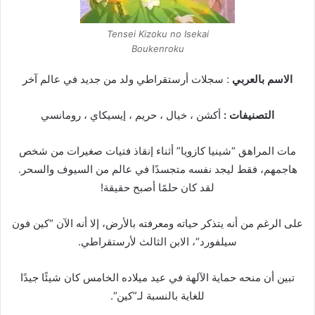
Tensei Kizoku no Isekai
Boukenroku
الاسم بالعربي
: سجلات أرستقراطي ولد من جديد في عالم آخر
التصنيفات :
أكشن ، خيال ، حريم ، إيسيكاي ، رومانسي
مات المراهق “شينيا كازويا” أثناء إنقاذ فتيات صغيرات من شخص
هاجمهم، فقط ليجد نفسه متجسدًا في عالم من السيوف والسحر.
لقد كان حلمًا أصبح حقيقة!
على الرغم من أنه يتذكر حياته ومعرفته بالأرض، إلا أنه الآن “كين فون
سيلفورد“، الابن الثالث لأرستقراطي.
تبين أن منحه حماية الآلهة في عيد ميلاده الخامس كان شيئًا جيدًا
للغاية بالنسبة لـ”كين“.