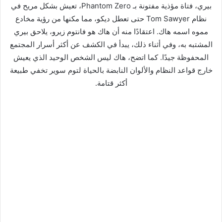
بيري، فتاة مؤذية مفتونة بـ Phantom Zero، تعيش بشكل مريح في
نظام Tom Sawyer حتى تعطل ديكو، مما مكنها من رؤية مخادع
مموه اسمه هاك. اعتقادًا منه أن هاك هو فانتوم زيرو، يلاحق بيري
المشتبه به، وفي أثناء ذلك، يبدأ في الكشف عن أكثر أسرار المجتمع
المحفوظة جيدًا. كما اتضح، هاك ليس الشخص الوحيد الذي يعيش
خارج قواعد النظام والألوان النابضة بالحياة لتوم سوير تخفي طبيعة
أكثر قتامة.