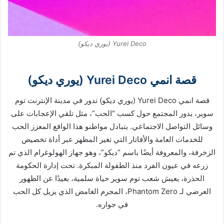
Yurei Deco (يوري ديكو)
قصة انمي Yurei Deco (يوري ديكو)
قصة انمي Yurei Deco (يوري ديكو) تدور في مدينة الإنترنت توم
سوير، يدور المجتمع حول كسب “الحب”، مثل تلقي الإعجابات على
وسائل التواصل الاجتماعي. يتبادل مواطنو هذا الواقع المعزز الحب
للخدمات العامة والأفاتار التي تغير المظهر عبر أداة تخصيص
الزخرفة، والمعروفة أيضًا باسم “ديكو”، وهو جهاز الهولوغرام الذي تم
زرعه في عيون الفرد منذ الطفولة المبكرة. تحت إدارة الحكومة
الحذرة، يعيش شعب توم سوير حياة سلمية، بعيدًا عن الظهور
العرضي لـ Phantom Zero، المجرم الغامض الذي يزيل كل الحب
في جواره.