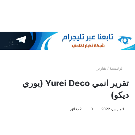
الرئيسية
/
تقارير
تقرير انمي Yurei Deco (يوري
ديكو)
1 مارس، 2022
0
2 دقائق