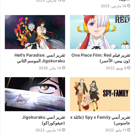
19 مارس، 2023
14 مارس، 2023
تقرير فيلم One Piece Film: Red
تقرير انمي Hell’s Paradise:
(ون بيس: الأحمر)
Jigokuraku الموسم الثاني
9 يونيو، 2022
14 يناير، 2026
تقرير أنمي Spy x Family (عائلة x
تقرير انمي Jigokuraku
جاسوس)
(جيغوكوراكو)
11 مايو، 2022
14 مارس، 2023