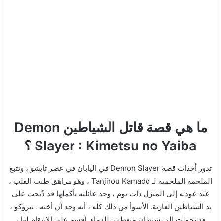
ما هي قصة قاتل الشياطين Demon
Slayer : Kimetsu no Yaiba ؟
تدور أحداث قصة Demon Slayer في اليابان في عصر تايشو ، وتتبع
الملحمة الملحمية لـ Tanjirou Kamado ، وهو مراهق طيب القلب ،
عند عودته إلى المنزل ذات يوم ، وجد عائلته بأكملها قد ذُبحت على
يد الشياطين الغازية. الأسوأ من ذلك كله ، أنه وجد أن أخته ، نيزوكو ،
قد تحولت إلى شيطان متعطش للدماء. أقسم على الانتقام لها ،