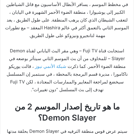
في مخطط الموسم ، يسافر الأبطال الأساسيون مع قاتل الشياطين
الكبير إلى يوشيوارا ، منطقة الضوء الأحمر الشهيرة في اليابان ،
لتعقب الشيطان الذي كان يرهب المنطقة. على طول الطريق ، يعد
الموسم الثاني بالتعمق أكثر في عالم Hashira المعقد – مع تطورات
مهمة لتانجيرو ونيزوكو على طول الطريق.
استجابت قناة Fuji TV – وهي مقر البث الياباني لقناة Demon
Slayer – للمخاوف من أن بث الموسم الثاني سيتأثر بوضعه في
منطقة الضوء الأحمر. كما ذكرت
شبكة الأنمي نيوز
، قالت يوريكو
ناكامورا ، مديرة قسم البرمجة بالمحطة ، في سبتمبر إن المسلسل
سيخضع لمراجعة المعايير والممارسات المعتادة ، لكن Fuji TV
تهدف إلى بث المسلسل “دون تغييرات”.
ما هو تاريخ إصدار الموسم 2 من
Demon Slayer؟
سيتم عرض قوس منطقة الترفيه في Demon Slayer بحلقة مدتها