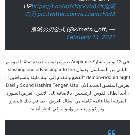
HP
https://t.co/dpYNyVyb84
#鬼滅
の刃
pic.twitter.com/eJJiamzNcM
— 鬼滅の刃公式 (@kimetsu_off)
February 14, 2021
في 13 يوليو ، شاركت Aniplex صورة رئيسية جديدة تمامًا للموسم
الثاني من المسلسل. بعنوان slashing and advancing into the
demon-riddled night “القطع والتقدم إلى ليلة مليئة بالشياطين” ،
يعرض الملصق الجديد الآن Sound Hashira Tengen Uzui و Daki
، أحد أبطال القوس الرئيسيين. بالإضافة إلى الاثنين ، تعرض الصورة
المرئية أيضًا قائمة كاملة من أبطال العرض ، بما في ذلك تانجيرو
ونزوكو وزينيتسو وإينوسوكي. انظر أدناه: