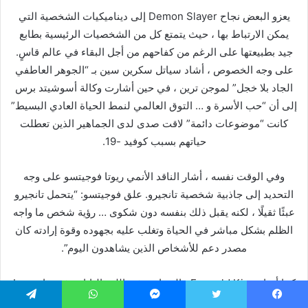
يعزو البعض نجاح Demon Slayer إلى ديناميكيات الشخصية التي
يمكن الارتباط بها ، حيث يتمتع كل من الشخصيات الرئيسية بطابع
جيد بطبيعتها على الرغم من كفاحهم من أجل البقاء في عالم قاسٍ.
على وجه الخصوص ، أشاد سياتل سكرين سين بـ “الجوهر العاطفي
الجاد بلا خجل” لموجن ترين ، في حين أشارت وكالة أسوشيتد برس
إلى أن “حب الأسرة و … التوق العالمي لنمط الحياة العادي البسيط”
كانت “موضوعات دائمة” لاقت صدى لدى الجماهير الذين تعطلت
حياتهم بسبب كوفيد -19.
وفي الوقت نفسه ، أشار الناقد الأنمي ريوتا فوجيتسو على وجه
التحديد إلى جاذبية شخصية تانجيرو. علق فوجيتسو: “يتحمل تانجيرو
عبئًا ثقيلًا ، لكنه يقبل ذلك بنفسه دون شكوى … رؤية شخص ما واجه
الظلم بشكل مباشر في الحياة وتغلب عليه بجهوده وقوة إرادته كان
مصدر دعم للأشخاص الذين يشاهدون اليوم”.
كما أشار Emerald King ، المحاضر في اللغة اليابانية في جامعة La
Trobe في ملبورن ، أستراليا ، إلى “مجموعة رائعة حقًا من