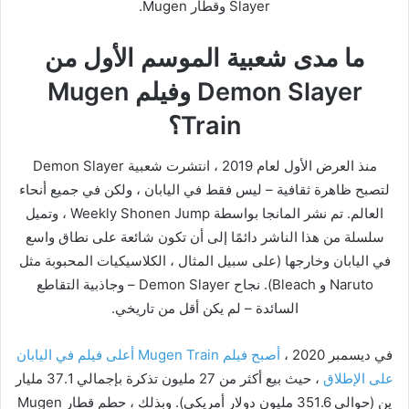
Slayer وقطار Mugen.
ما مدى شعبية الموسم الأول من
Demon Slayer وفيلم Mugen
Train؟
منذ العرض الأول لعام 2019 ، انتشرت شعبية Demon Slayer
لتصبح ظاهرة ثقافية – ليس فقط في اليابان ، ولكن في جميع أنحاء
العالم. تم نشر المانجا بواسطة Weekly Shonen Jump ، وتميل
سلسلة من هذا الناشر دائمًا إلى أن تكون شائعة على نطاق واسع
في اليابان وخارجها (على سبيل المثال ، الكلاسيكيات المحبوبة مثل
Naruto و Bleach). نجاح Demon Slayer – وجاذبية التقاطع
السائدة – لم يكن أقل من تاريخي.
في ديسمبر 2020 ،
أصبح فيلم Mugen Train أعلى فيلم في اليابان
على الإطلاق
، حيث بيع أكثر من 27 مليون تذكرة بإجمالي 37.1 مليار
ين (حوالي 351.6 مليون دولار أمريكي). وبذلك ، حطم قطار Mugen