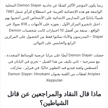
ربما يكون المؤشر الأكثر كشفًا عن جاذبية Demon Slayer المحلية
الواسعة هو هذه الإحصائية الغريبة: في استطلاع للرأي شمل 7661
تلميذًا يابانيًا في المدارس الابتدائية على الأشخاص الذين أعجبوا بهم
، احتل تانجيرو المركز الأول ، بفوزه على الأمهات بـ 618 صوتًا. في
الواقع ، سبعة من أفضل 10 اختيارات كانت شخصيات Demon
Slayer – المدرسون والآباء تمكنوا فقط من الحصول على المركزين
الرابع والخامس على التوالي.
حصلت Demon Slayer أيضًا على مزايا عرضية للوسائط المتعددة ،
مع مسرحية – ثاني تكيف من هذا القبيل – تجري في اليابان في
أغسطس ولعبة فيديو قيد التطوير حاليًا. في فبراير ، شاركت
Aniplex لقطات من اللعبة بعنوان Demon Slayer: Hinokami
Kepputan.
ماذا قال النقاد والمراجعين عن قاتل
الشياطين؟