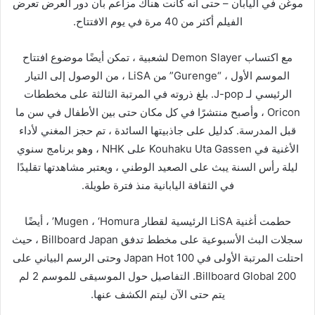
موغن في اليابان – حتى أنه كانت هناك مزاعم بأن دور العرض تعرض
الفيلم أكثر من 40 مرة في يوم الافتتاح.
مع اكتساب Demon Slayer لشعبية ، تمكن أيضًا موضوع افتتاح
الموسم الأول ، “Gurenge” من LiSA ، من الوصول إلى التيار
الرئيسي لـ J-pop. بلغ ذروته في المرتبة الثالثة على مخططات
Oricon ، وأصبح منتشرًا في كل مكان حتى بين الأطفال في سن ما
قبل المدرسة. كدليل على جاذبيتها السائدة ، تم حجز المغني لأداء
الأغنية في Kouhaku Uta Gassen على NHK ، وهو برنامج سنوي
ليلة رأس السنة يبث على الصعيد الوطني ، ويعتبر مشاهدتها تقليدًا
في الثقافة اليابانية منذ فترة طويلة.
حطمت أغنية LiSA الرئيسية لقطار Mugen ، ‘Homura’ ، أيضًا
سجلات البث الأسبوعية على مخطط تدفق Billboard Japan ، حيث
احتلت المرتبة الأولى في Japan Hot 100 وحتى الرسم البياني على
Billboard Global 200. التفاصيل حول الموسيقى للموسم 2 لم
يتم حتى الآن ليتم الكشف عنها.