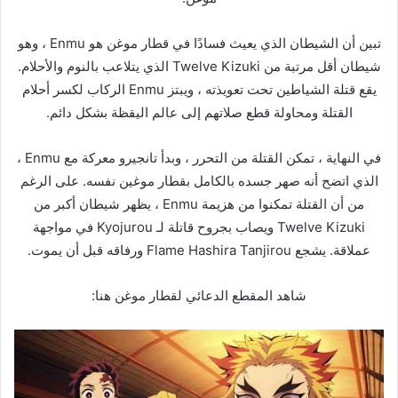
تبين أن الشيطان الذي يعيث فسادًا في قطار موغن هو Enmu ، وهو
شيطان أقل مرتبة من Twelve Kizuki الذي يتلاعب بالنوم والأحلام.
يقع قتلة الشياطين تحت تعويذته ، ويبتز Enmu الركاب لكسر أحلام
القتلة ومحاولة قطع صلاتهم إلى عالم اليقظة بشكل دائم.
في النهاية ، تمكن القتلة من التحرر ، وبدأ تانجيرو معركة مع Enmu ،
الذي اتضح أنه صهر جسده بالكامل بقطار موغين نفسه. على الرغم
من أن القتلة تمكنوا من هزيمة Enmu ، يظهر شيطان أكبر من
Twelve Kizuki ويصاب بجروح قاتلة لـ Kyojurou في مواجهة
عملاقة. يشجع Flame Hashira Tanjirou ورفاقه قبل أن يموت.
شاهد المقطع الدعائي لقطار موغن هنا: