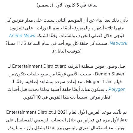
ساعة في 5 كانون الأول (ديسمبر).
يأتي ذلك بعد أنباء عن أن الموسم الثاني سيبث على مدار فترتين كل
منهما ثلاثة أشهر ، والمعروفة أيضًا باسم الدورات ، على تلفزيون
فوجي خلال فصلي الخريف والشتاء ، وفقًا لشبكة
Anime News
Network
. ستبث كل حلقة كل يوم أحد في تمام الساعة 11.15 مساءً
(بتوقيت اليابان).
قبل وصول قوس منطقة الترفيه Entertainment District arc لـ
Demon Slayer ، سيبث الأنمي قوسًا من سبع حلقات يتكون من
فيلم Mugen Train ، مع إعادة سرده بمشاهد إضافية. وفقًا لـ
Polygon
، ستكون هناك أيضًا حلقة أصلية تمامًا تحدث قبل أحداث
قطار موغن. سيبدأ بث هذا القوس في 10 أكتوبر.
تم تأكيد موعد العرض الأول لعام 2021 لـ Entertainment District
Arc لأول مرة في فبراير من خلال الحساب الرسمي للمسلسل على
تويتر ، مع استكمال بصري رئيسي يبرز Uzui بشكل بارز ، مما ينذر