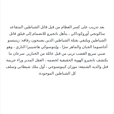
بعد تدريب على كسر العظام من قبل قاتل الشياطين المتقاعد
ساكونجي أوروكوداكي ، يتأهل تانجيرو للانضمام إلى فيلق قاتل
الشياطين ويلتقي بقتلة الشياطين الذين يصبحون رفاقه: زينيتسو
أجاتسوما الجبان والماهر سرًا ، وإينوسوكي هاشيبيرا الناري ، وهو
صبي سريع الغضب تربى من قبل عائلة من الخنازير. سرعان ما
يكتشف تانجيرو الهوية الحقيقية لخصمه ، العقل المدبر وراء جريمة
قتل والديه الشنيعة: موزان كيبوتسوجي ، أول ملك شيطاني وسلف
كل الشياطين الموجودة.