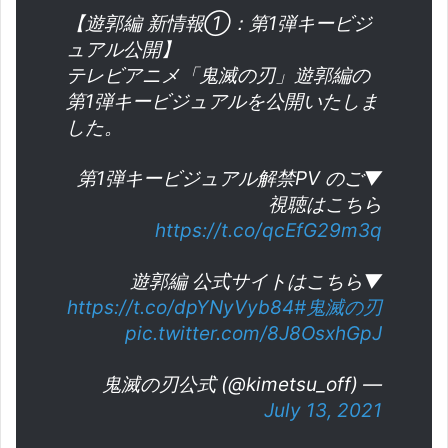
【遊郭編 新情報①：第1弾キービジ
ュアル公開】
テレビアニメ「鬼滅の刃」遊郭編の
第1弾キービジュアルを公開いたしま
した。
▼第1弾キービジュアル解禁PV のご
視聴はこちら
https://t.co/qcEfG29m3q
▼遊郭編 公式サイトはこちら
https://t.co/dpYNyVyb84
#鬼滅の刃
pic.twitter.com/8J8OsxhGpJ
— 鬼滅の刃公式 (@kimetsu_off)
July 13, 2021