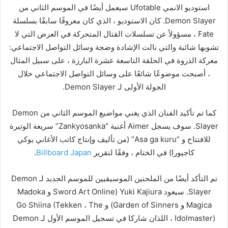
استوديو الانمي Ufotable سيعمل أيضًا في الموسم الثاني من
Demon Slayer. كان الاستوديو ، الذي كان معروفًا سابقًا بسلسلة
Fate ، مسؤولاً عن تسلسلات القتال المتحركة في العرض التي لا
تشوبها شائبة والتي نالت الإشادة وضجة وسائل التواصل الاجتماعي:
معركة الذروة في الحلقة التاسعة عشرة البارزة ، على سبيل المثال
، أصبحت موضوعًا شائعًا على وسائل التواصل الاجتماعي خلال
الجولة الأولى لـ Demon Slayer.
كما تم تأكيد الفنان الذي يغني مواضيع الموسم الثاني من Demon
Slayer. سوف يسجل Aimer أغنية “Zankyosanka” سريعة الوتيرة
للافتتاح و “Asa ga kuru” (من تأليف وإنتاج كاتب الأغاني يوكي
كاجيورا) في الختام ، وفقًا لتقرير
Billboard Japan
.
تم التأكد أيضًا من الملحنين الموسيقيين للموسم الجديد لـ Demon
Slayer. سيعود Yuki Kajiura (Sword Art Online و Madoka
Magica و Garden of Sinners) و Go Shiina (Tekken ، The
Idolmaster) ، اللذان شاركا في تسجيل الموسم الأول لـ Demon