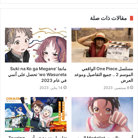
مقالات ذات صلة
مسلسل One Piece الواقعي
مانجا ‘Suki na Ko ga Megane
الموسم 2 .. جميع التفاصيل وموعد
wo Wasureta’ تحصل على أنمي
العرض
في عام 2023
8 سبتمبر، 2023
14 يناير، 2023
أنمي ميداليست Medalist الموسم
تفاصيل جديدة عن أنمي Touring