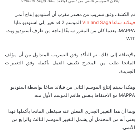
إعلان الموسم الثاني من أنمي فينلاند ساغا Vinland Saga
تم الكشف وفق تسريب من مصدر مقرب أن أستوديو إنتاج أنمي
فينلاند ساغا Vinland Saga
الموسم 2 قد تغير إلى استوديو مابا
MAPPA، بعدما كان من المقرر سابقًا إنتاجه من طرف أستوديو ويت
WIT.
بالإضافة إلى ذلك، تم التأكد وفق التسريب المتداول من أن مؤلف
المانجا طلب من المخرج تكييف العمل بأكمله وفق التغييرات
الجديدة.
وهكذا سيتم إنتاج الموسم الثاني من فيلاند ساغا بواسطة استوديو
MAPPA مع الاحتفاظ بنفس طاقم الموسم الأول منه.
وبما أن هذا التغيير الجذري المعلن عنه سيغطي المانجا بأكملها فهذا
يعني أنه من المحتمل أن يشمل التغيير الموسم الثالث والرابع من
الأنمي.