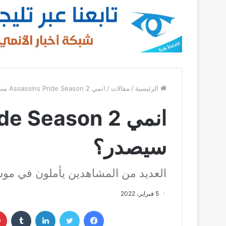
الرئيسية
/
مقالات
/
انمي Assassins Pride Season 2 متى سيصدر؟
سيصدر؟
العديد من المشاهدين يأملون في موس
5 فبراير، 2022
فيسبوك
تويتر
لينكدإن
‏Tumblr