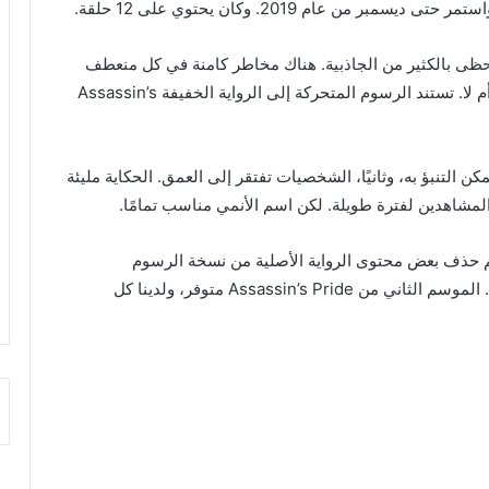
غير معتادة لا تحظى بالكثير من الجاذبية. هناك مخاطر كامنة في كل منعطف
في هذا المجتمع الكئيب، سواء أكانوا مرتبطين بالناس أم لا. تستند الرسوم المتحركة إلى الرواية الخفيفة Assassin’s
 أولاً، السرد يمكن التنبؤ به، وثانيًا، الشخصيات تفتقر إلى العمق. الحكاية مليئة
لمشاهدين لفترة طويلة. لكن اسم الأنمي مناسب تمامًا.
م حذف بعض محتوى الرواية الأصلية من نسخة الرسوم
المتحركة. يحتوي الموسم الأول على إجمالي 12 عرضًا. الموسم الثاني من Assassin’s Pride متوفر، ولدينا كل