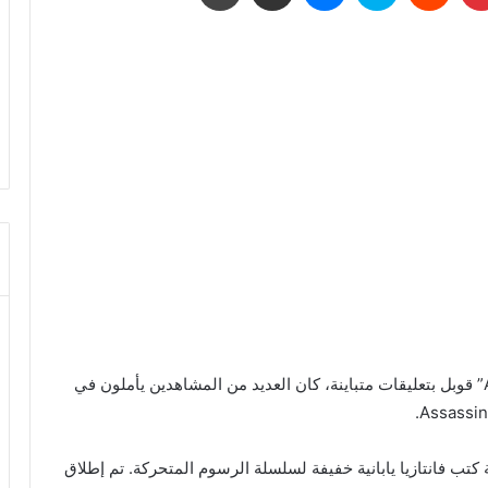
على الرغم من أن الموسم الأول من “Assasins Pride” قوبل بتعليقات متباينة، كان العديد من المشاهدين يأملون في
Nino Ninom ورسموا سلسلة كتب فانتازيا يابانية خفيفة لسلسلة الرسوم المتحركة. تم إطلاق