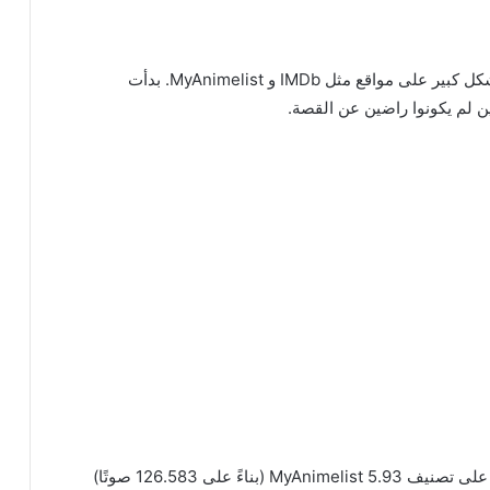
عند إصداره لأول مرة، تلقى الأنمي مراجعات إيجابية بشكل كبير على مواقع مثل IMDb و MyAnimelist. بدأت
ن لم يكونوا راضين عن القصة.
في وقت كتابة هذا التقرير، حصلت “Assasins Pride” على تصنيف MyAnimelist 5.93 (بناءً على 126.583 صوتًا)