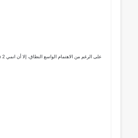
على الرغم من الاهتمام الواسع النطاق، إلا أن انمي Assassins Pride Season 2 لم يتم إصداره بعد.