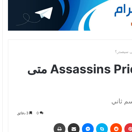
انمي Assassins Pride Season 2 متى
م ثاني
0
3 دقائق
بينتيريست
‏Reddit
سكايب
ماسنجر
مشاركة عبر البريد
طباعة