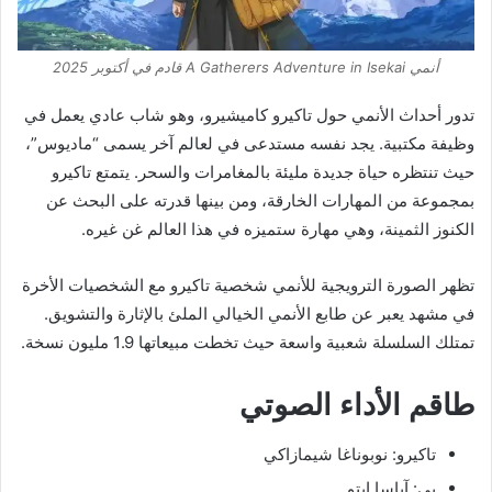
أنمي A Gatherers Adventure in Isekai قادم في أكتوبر 2025
تدور أحداث الأنمي حول تاكيرو كاميشيرو، وهو شاب عادي يعمل في
وظيفة مكتبية. يجد نفسه مستدعى في لعالم آخر يسمى “ماديوس”،
حيث تنتظره حياة جديدة مليئة بالمغامرات والسحر. يتمتع تاكيرو
بمجموعة من المهارات الخارقة، ومن بينها قدرته على البحث عن
الكنوز الثمينة، وهي مهارة ستميزه في هذا العالم غن غيره.
تظهر الصورة الترويجية للأنمي شخصية تاكيرو مع الشخصيات الأخرة
في مشهد يعبر عن طابع الأنمي الخيالي الملئ بالإثارة والتشويق.
تمتلك السلسلة شعبية واسعة حيث تخطت مبيعاتها 1.9 مليون نسخة.
طاقم الأداء الصوتي
تاكيرو: نوبوناغا شيمازاكي
بي: آياسا إيتو