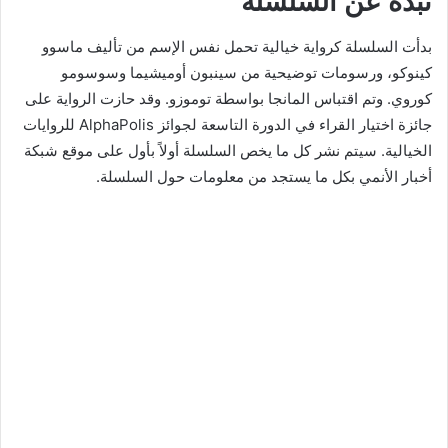
نبذة عن السلسلة
بدأت السلسلة كرواية خيالية تحمل نفس الإسم من تأليف ماسوو
كينوكو، ورسومات توضيحية من سينبون أوميشيما وسوسومو
كوروي. وتم اقتباس المانجا بواسطة توموزو. وقد حازت الرواية على
جائزة اختيار القراء في الدورة التاسعة لجوائز AlphaPolis للروايات
الخيالية. سيتم نشر كل ما يخص السلسلة أولاً بأول على موقع شبكة
أخبار الأنمي بكل ما يستجد من معلومات حول السلسلة.