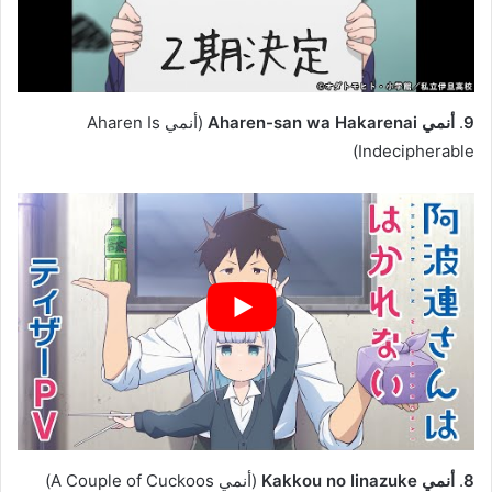
9
.
أنمي Aharen-san wa Hakarenai
(أنمي Aharen Is
Indecipherable)
8
.
أنمي Kakkou no Iinazuke
(أنمي A Couple of Cuckoos)