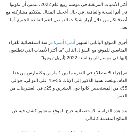
أكثر الأنميات المرتقبة في موسم ربيع عام 2022، نتمنى أن تكونوا
في أتم الصحة والعافية، في حال أعجبك المقال يمكنكم مشاركته مع
أصدقائكم من خلال أزرار شبكات التواصل لتعم الفائدة للجميع. أما
بعد،
أجرى الموقع الياباني الشهير
أنمي! أنمي!
دراسة استقصائية للقراء
المتابعين للموقع مع السؤال التالي “ما أكثر الأنميات التي تتطلعون
إليها في موسم الربيع لسنة 2022 (أبريل-يونيو)”.
تم إجراء الاستطلاع في الفترة ما بين 1 مارس و 8 مارس من هذا
العام، وبلغت نسبة الذكور إلى الإناث 55-45 على التوالي. حوالي
55٪ من المستجيبين كانوا دون العشرين و 25٪ في العشرينات من
العمر.
بعد هذه الدراسة الاستقصائية خرج الموقع بمنشور كشف فيه عن
النتائج المقدمة كالتالي: