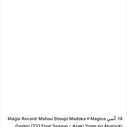
19
.
أنمي Magia Record: Mahou Shoujo Madoka☆Magica
Gaiden (TV) Final Season – Asaki Yume no Akatsuki