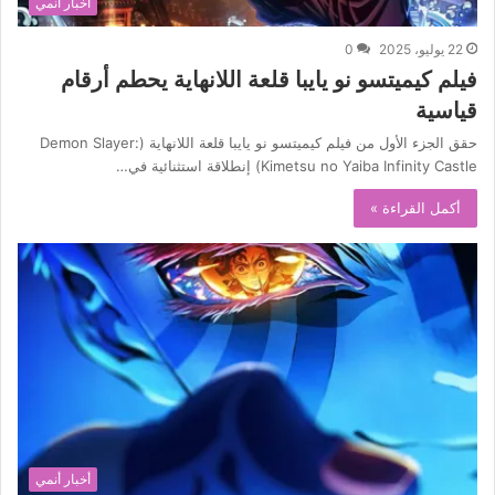
أخبار أنمي
22 يوليو، 2025
0
فيلم كيميتسو نو يايبا قلعة اللانهاية يحطم أرقام
قياسية
حقق الجزء الأول من فيلم كيميتسو نو يايبا قلعة اللانهاية (Demon Slayer:
Kimetsu no Yaiba Infinity Castle) إنطلاقة استثنائية في…
أكمل القراءة »
أخبار أنمي