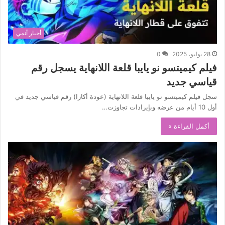
أخبار أنمي
28 يوليو، 2025
0
فيلم كيميتسو نو يايبا قلعة اللانهاية يسجل رقم
قياسي جديد
سجل فيلم كيميتسو نو يايبا قلعة اللانهاية (عودة أكازا) رقم قياسي جديد في
أول 10 أيام من عرضه وبإيرادات تجاوزت…
أكمل القراءة »