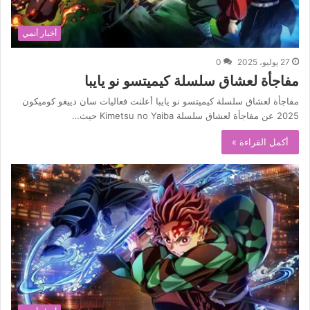
أخبار أنمي
27 يوليو، 2025
0
مفاجأة لعشاق سلسلة كيميتسو نو يايبا
مفاجأة لعشاق سلسلة كيميتسو نو يايبا أعلنت فعاليات سان دييغو كوميكون
2025 عن مفاجأة لعشاق سلسلة Kimetsu no Yaiba حيث…
أكمل القراءة »