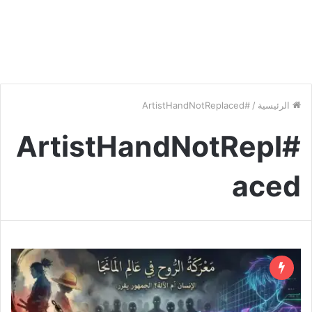
الرئيسية
/
#ArtistHandNotReplaced
#ArtistHandNotRepl
aced