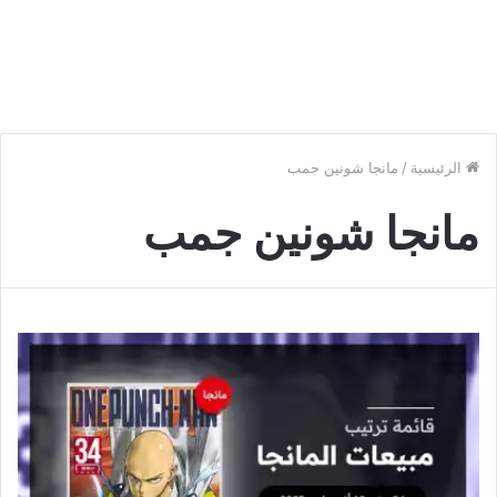
الرئيسية
/
مانجا شونين جمب
مانجا شونين جمب