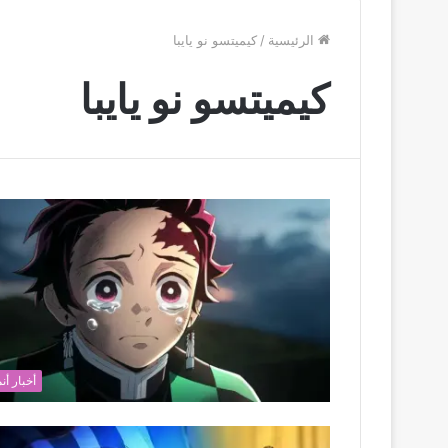
الرئيسية
/
كيميتسو نو يايبا
كيميتسو نو يايبا
أخبار أن