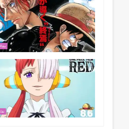
مقال
تقار