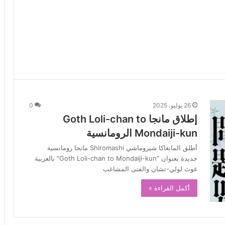
26 يوليو، 2025
0
إطلاق مانجا Goth Loli-chan to
Mondaiji-kun الرومانسية
أطلق المانغاكا شيروماشي Shiromashi مانجا رومانسية
جديدة بعنوان “Goth Loli-chan to Mondaiji-kun” بالعربية
غوث لولي-تشان والفتى المشاغب
أكمل القراءة »