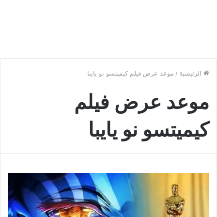
الرئيسية
/
موعد عرض فيلم كيميتسو نو يايبا
موعد عرض فيلم
كيميتسو نو يايبا